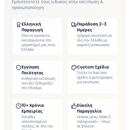
Εμπιστευτείτε τους ειδικούς στην εκτύπωση &
προσωποποίηση
Ελληνική
Παράδοση 2-3
Παραγωγή
Ημέρες
Όλα τα προϊόντα
Γρήγορη αποστολή σε
εκτυπώνονται στο
όλη την Ελλάδα με
εργαστήριό μας στην
ασφαλή συσκευασία
Ελλάδα
Εγγύηση
Custom Σχέδια
Ποιότητας
Στείλε το δικό σου
σχέδιο ή φωτογραφία
Ανθεκτική εκτύπωση
για εκτύπωση
που δεν ξεθωριάζει
στο πλύσιμο
10+ Χρόνια
Εύκολη
Εμπειρίας
Παραγγελία
Χιλιάδες
Online, μέσω Viber ή
ικανοποιημένοι
τηλεφωνικά — όπως
πελάτες σε όλη την
σε βολεύει