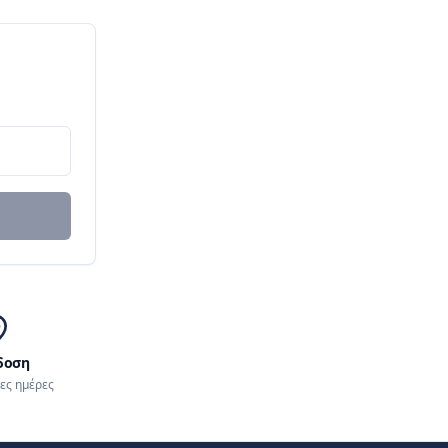
δοση
μες ημέρες