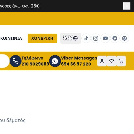
 αγορές άνω των 25€
🇬🇷
ΙΚΟΙΝΩΝΙΑ
ΧΟΝΔΡΙΚΉ
Τηλέφωνο
Viber Messages
210 5029089
694 66 97 220
του δέματός