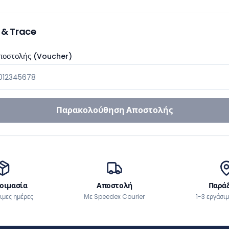
 & Trace
ποστολής (Voucher)
Παρακολούθηση Αποστολής
οιμασία
Αποστολή
Παρά
ιμες ημέρες
Με Speedex Courier
1-3 εργάσι