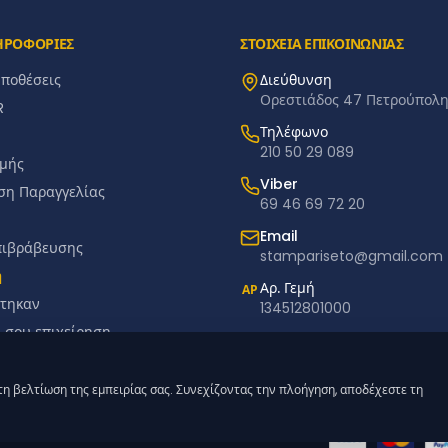
ΗΡΟΦΟΡΙΕΣ
ΣΤΟΙΧΕΙΑ ΕΠΙΚΟΙΝΩΝΙΑΣ
ϋποθέσεις
Διεύθυνση
Ορεστιάδος 47 Πετρούπολη 
R
Τηλέφωνο
210 50 29 089
μής
Viber
ση Παραγγελίας
69 46 69 72 20
Email
πιβράβευσης
stampariseto@gmail.com
ή
Αρ. Γεμή
ΑΡ
τηκαν
134512801000
ή σου επιχείρηση
αμπά
τη βελτίωση της εμπειρίας σας. Συνεχίζοντας την πλοήγηση, αποδέχεστε τη