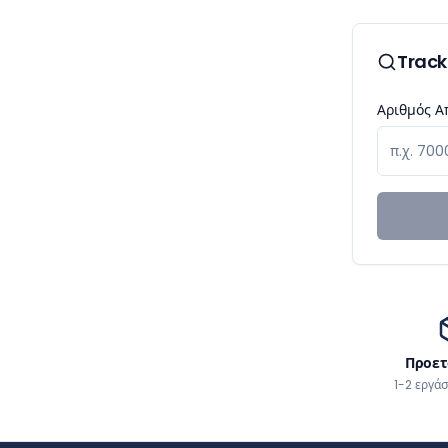
Track
Αριθμός Α
Προετ
1-2 εργάσ