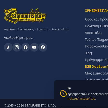
ΧΡΗΣΙΜΕΣ ΠΛ
Όροι και Προ
Πολιτική GDP
Ψηφιακές Εκτυπώσεις - Στάμπες - Αυτοκόλλητα
Αποστολές
Ακολουθήστε μας:
Τρόποι Πληρω
Παρακολούθη
Blog
Πρόγραμμα Ε
B2B Χονδρικ
Μας Εμπιστεύ
Ξεκίνα τη δικ
Δώρο για Μπ
🍪
Χρησιμοποιούμε cookies για 
πολιτική απορρήτου
.
© 2015 - 2026 STAMPARISETO | MADE BY
WEBTECHNOLOGY