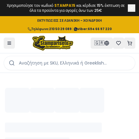
Χρησιμοποίησε τον κωδικό
STAMPA15
και κέρδισε 15% έκπτωση σε
όλα τα προϊόντα για αγορές άνω των 25€
ΕΚΤΥΠΩΣΕΙΣ ΣΕ ΛΙΑΝΙΚΗ - ΧΟΝΔΡΙΚΗ
Τηλέφωνο
:
210 50 29 089
|
Viber:
694 66 97 220
🇬🇷