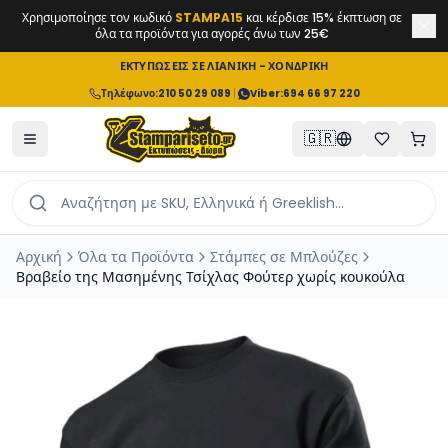
Χρησιμοποίησε τον κωδικό
STAMPA15
και κέρδισε 15% έκπτωση σε
όλα τα προϊόντα για αγορές άνω των 25€
ΕΚΤΥΠΩΣΕΙΣ ΣΕ ΛΙΑΝΙΚΗ - ΧΟΝΔΡΙΚΗ
Τηλέφωνο
:
210 50 29 089
|
Viber:
694 66 97 220
🇬🇷
Αρχική
Όλα τα Προϊόντα
Στάμπες σε Μπλούζες
Βραβείο της Μασημένης Τσίχλας Φούτερ χωρίς κουκούλα