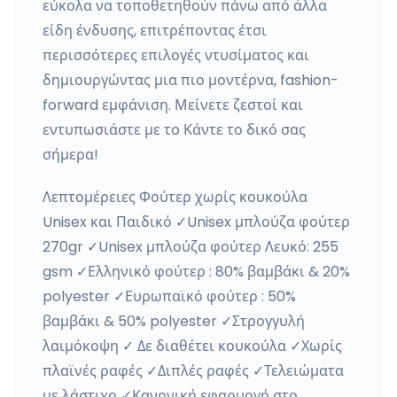
εύκολα να τοποθετηθούν πάνω από άλλα
είδη ένδυσης, επιτρέποντας έτσι
περισσότερες επιλογές ντυσίματος και
δημιουργώντας μια πιο μοντέρνα, fashion-
forward εμφάνιση. Μείνετε ζεστοί και
εντυπωσιάστε με τo Κάντε το δικό σας
σήμερα!
Λεπτομέρειες Φούτερ χωρίς κουκούλα
Unisex και Παιδικό ✓Unisex μπλούζα φούτερ
270gr ✓Unisex μπλούζα φούτερ Λευκό: 255
gsm ✓Ελληνικό φούτερ : 80% βαμβάκι & 20%
polyester ✓Ευρωπαϊκό φούτερ : 50%
βαμβάκι & 50% polyester ✓Στρογγυλή
λαιμόκοψη ✓ Δε διαθέτει κουκούλα ✓Χωρίς
πλαϊνές ραφές ✓Διπλές ραφές ✓Τελειώματα
με λάστιχο ✓Κανονική εφαρμογή στο