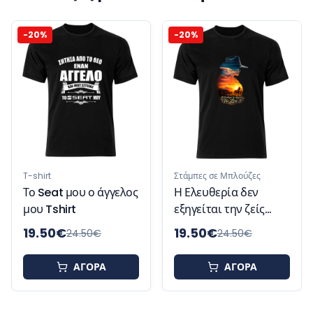
-
20
%
-
20
%
Στάμπες σε Μπλούζες
Η γκρίνια είναι μέρος
της γοητείας μου
Tshirt
Στάμπες σε Μπλούζες
Η Ελευθερία δεν
εξηγείται την ζείς
Tshirt
19.50
€
19.50
€
24.50
€
24.50
€
ΑΓΟΡΑ
ΑΓΟΡΑ