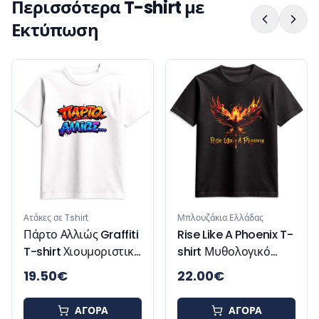
Περισσότερα T-shirt με
Εκτύπωση
Ατάκες σε Tshirt
Respectfully
Γυναικείο T-shirt με
Χιούμορ και Attitude
Μπλουζάκια Ελλάδας
ti
Rise Like A Phoenix T-
κό
shirt Μυθολογικό
Μπλουζάκι
22.00
€
18.00
€
Έμπνευσης και
Δύναμης
ΑΓΟΡΑ
ΑΓΟΡΑ