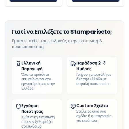
Γιατί να Επιλέξετε το Stampariseto;
Εμπιστευτείτε τους ειδικούς στην εκτύπωση &
προσωποποίηση
Ελληνική
Παράδοση 2-3
Παραγωγή
Ημέρες
Όλα τα προϊόντα
Γρήγορη αποστολή σε
εκτυπώνονται στο
όλη την Ελλάδα με
εργαστήριό μας στην
ασφαλή συσκευασία
Ελλάδα
Εγγύηση
Custom Σχέδια
Ποιότητας
Στείλε το δικό σου
σχέδιο ή φωτογραφία
Ανθεκτική εκτύπωση
για εκτύπωση
που δεν ξεθωριάζει
στο πλύσιμο