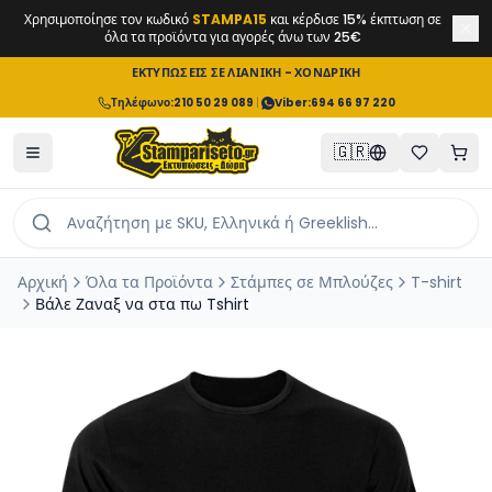
Χρησιμοποίησε τον κωδικό
STAMPA15
και κέρδισε 15% έκπτωση σε
όλα τα προϊόντα για αγορές άνω των 25€
ΕΚΤΥΠΩΣΕΙΣ ΣΕ ΛΙΑΝΙΚΗ - ΧΟΝΔΡΙΚΗ
Τηλέφωνο
:
210 50 29 089
|
Viber:
694 66 97 220
🇬🇷
Αρχική
Όλα τα Προϊόντα
Στάμπες σε Μπλούζες
T-shirt
Βάλε Ζαναξ να στα πω Tshirt