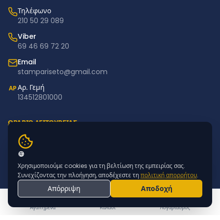
Τηλέφωνο
210 50 29 089
Viber
69 46 69 72 20
Email
stampariseto@gmail.com
Αρ. Γεμή
ΑΡ
134512801000
ΩΡΑΡΙΟ ΛΕΙΤΟΥΡΓΙΑΣ
Δευτέρα – Παρασκευή: 11:00–18:00
Σάββατο – Κυριακή: Κλειστά
🍪
Χρησιμοποιούμε cookies για τη βελτίωση της εμπειρίας σας.
NEWSLETTER
Συνεχίζοντας την πλοήγηση, αποδέχεστε τη
πολιτική απορρήτου
.
Απόρριψη
Αποδοχή
Εγγραφείτε για προσφορές & νέα προϊόντα
ΕΓΓΡΑΦΗ
Αγαπημένα
Καλάθι
Λογαριασμός