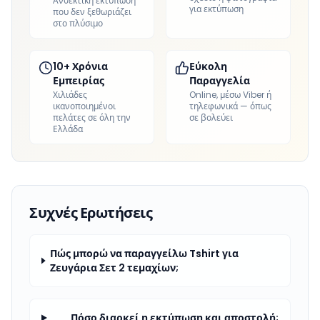
Ανθεκτική εκτύπωση
για εκτύπωση
που δεν ξεθωριάζει
στο πλύσιμο
10+ Χρόνια
Εύκολη
Εμπειρίας
Παραγγελία
Χιλιάδες
Online, μέσω Viber ή
ικανοποιημένοι
τηλεφωνικά — όπως
πελάτες σε όλη την
σε βολεύει
Ελλάδα
Συχνές Ερωτήσεις
Πώς μπορώ να παραγγείλω Tshirt για
Ζευγάρια Σετ 2 τεμαχίων;
Πόσο διαρκεί η εκτύπωση και αποστολή;