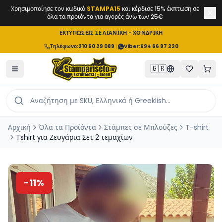
Χρησιμοποίησε τον κωδικό
STAMPA15
και κέρδισε 15% έκπτωση σε
όλα τα προϊόντα για αγορές άνω των 25€
ΕΚΤΥΠΩΣΕΙΣ ΣΕ ΛΙΑΝΙΚΗ - ΧΟΝΔΡΙΚΗ
Τηλέφωνο
:
210 50 29 089
|
Viber:
694 66 97 220
🇬🇷
Αρχική
Όλα τα Προϊόντα
Στάμπες σε Μπλούζες
T-shirt
Tshirt για Ζευγάρια Σετ 2 τεμαχίων
-
11
%