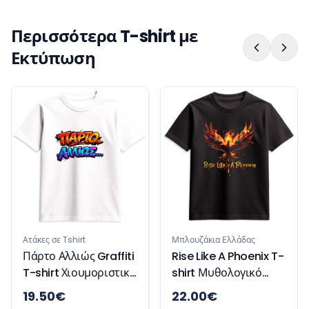
Περισσότερα T-shirt με
Εκτύπωση
Ατάκες σε T
Respectf
Γυναικεί
Χιούμορ 
ε Tshirt
Μπλουζάκια Ελλάδας
Αλλιώς Graffiti
Rise Like A Phoenix T-
t Χιουμοριστικό
shirt Μυθολογικό
ζάκι
Μπλουζάκι
€
22.00
€
18.00
€
Έμπνευσης και