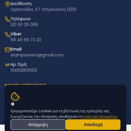
Διεύθυνση
Ορεστιάδος 47 Πετρούπολη 13231
Τηλέφωνο
210 50 29 089
Viber
69 46 69 72 20
Email
stampariseto@gmail.com
Αρ. Γεμή
ΑΡ
134512801000
ΩΡΑΡΙΟ ΛΕΙΤΟΥΡΓΙΑΣ
Δευτέρα – Παρασκευή: 11:00–18:00
Σάββατο – Κυριακή: Κλειστά
🍪
Χρησιμοποιούμε cookies για τη βελτίωση της εμπειρίας σας.
NEWSLETTER
Συνεχίζοντας την πλοήγηση, αποδέχεστε τη
πολιτική απορρήτου
.
Απόρριψη
Αποδοχή
Εγγραφείτε για προσφορές & νέα προϊόντα