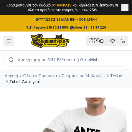
Χρησιμοποίησε τον κωδικό
STAMPA15
και κέρδισε 15% έκπτωση σε
όλα τα προϊόντα για αγορές άνω των 25€
ΕΚΤΥΠΩΣΕΙΣ ΣΕ ΛΙΑΝΙΚΗ - ΧΟΝΔΡΙΚΗ
Τηλέφωνο
:
210 50 29 089
|
Viber:
694 66 97 220
🇬🇷
Αρχική
Όλα τα Προϊόντα
Στάμπες σε Μπλούζες
T-shirt
Tshirt Άντε γειά