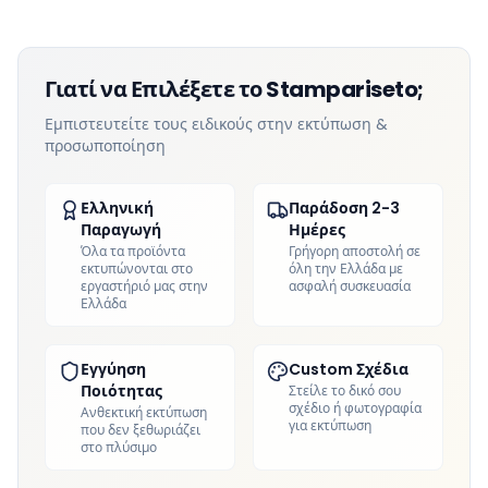
Γιατί να Επιλέξετε το Stampariseto;
Εμπιστευτείτε τους ειδικούς στην εκτύπωση &
προσωποποίηση
Ελληνική
Παράδοση 2-3
Παραγωγή
Ημέρες
Όλα τα προϊόντα
Γρήγορη αποστολή σε
εκτυπώνονται στο
όλη την Ελλάδα με
εργαστήριό μας στην
ασφαλή συσκευασία
Ελλάδα
Εγγύηση
Custom Σχέδια
Ποιότητας
Στείλε το δικό σου
σχέδιο ή φωτογραφία
Ανθεκτική εκτύπωση
για εκτύπωση
που δεν ξεθωριάζει
στο πλύσιμο