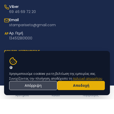
Viber
69 46 69 72 20
Email
stampariseto@gmail.com
Αρ. Γεμή
ΑΡ
134512801000
ΩΡΑΡΙΟ ΛΕΙΤΟΥΡΓΙΑΣ
Δευτέρα – Παρασκευή: 11:00–18:00
Σάββατο – Κυριακή: Κλειστά
🍪
Χρησιμοποιούμε cookies για τη βελτίωση της εμπειρίας σας.
NEWSLETTER
Συνεχίζοντας την πλοήγηση, αποδέχεστε τη
πολιτική απορρήτου
.
Απόρριψη
Αποδοχή
Εγγραφείτε για προσφορές & νέα προϊόντα
ΕΓΓΡΑΦΗ
Αγαπημένα
Καλάθι
Λογαριασμός