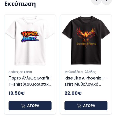
Εκτύπωση
Ατάκες
Resp
Γυναι
Χιού
κες σε Tshirt
Μπλουζάκια Ελλάδας
ρτο Αλλιώς Graffiti
Rise Like A Phoenix T-
shirt Χιουμοριστικό
shirt Μυθολογικό
λουζάκι
Μπλουζάκι
.50
€
22.00
€
18.
Έμπνευσης και
Δύναμης
ΑΓΟΡΑ
ΑΓΟΡΑ