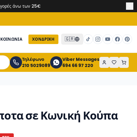
 αγορές άνω των 25€
🇬🇷
ΙΚΟΙΝΩΝΙΑ
ΧΟΝΔΡΙΚΉ
Τηλέφωνο
Viber Messages
210 5029089
694 66 97 220
Τίποτα σε Κωνική Κούπα