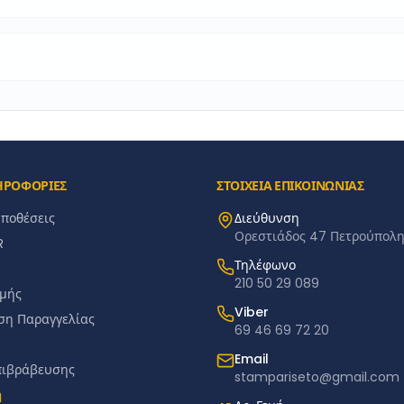
ΗΡΟΦΟΡΙΕΣ
ΣΤΟΙΧΕΙΑ ΕΠΙΚΟΙΝΩΝΙΑΣ
ϋποθέσεις
Διεύθυνση
Ορεστιάδος 47 Πετρούπολη 
R
Τηλέφωνο
210 50 29 089
μής
Viber
ση Παραγγελίας
69 46 69 72 20
Email
πιβράβευσης
stampariseto@gmail.com
ή