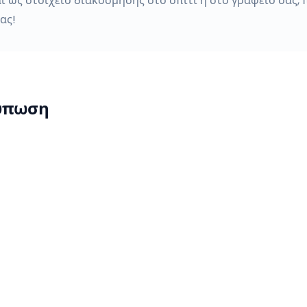
αι ως στοιχείο διακόσμησης στο σπίτι ή στο γραφείο σας
ας!
τύπωση