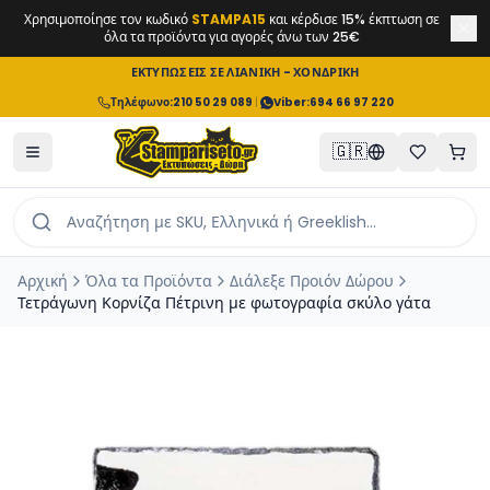
Χρησιμοποίησε τον κωδικό
STAMPA15
και κέρδισε 15% έκπτωση σε
όλα τα προϊόντα για αγορές άνω των 25€
ΕΚΤΥΠΩΣΕΙΣ ΣΕ ΛΙΑΝΙΚΗ - ΧΟΝΔΡΙΚΗ
Τηλέφωνο
:
210 50 29 089
|
Viber:
694 66 97 220
🇬🇷
Αρχική
Όλα τα Προϊόντα
Διάλεξε Προιόν Δώρου
Τετράγωνη Κορνίζα Πέτρινη με φωτογραφία σκύλο γάτα