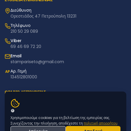
Διεύθυνση
Ορεστιάδος 47 Πετρούπολη 13231
Τηλέφωνο
210 50 29 089
Viber
69 46 69 72 20
Email
stampariseto@gmail.com
Αρ. Γεμή
ΑΡ
134512801000
ΩΡΑΡΙΟ ΛΕΙΤΟΥΡΓΙΑΣ
Δευτέρα – Παρασκευή: 11:00–18:00
Σάββατο – Κυριακή: Κλειστά
🍪
Χρησιμοποιούμε cookies για τη βελτίωση της εμπειρίας σας.
NEWSLETTER
Συνεχίζοντας την πλοήγηση, αποδέχεστε τη
πολιτική απορρήτου
.