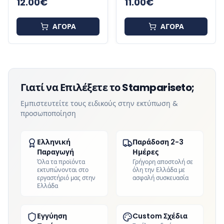
12.00
€
11.00
€
ΑΓΟΡΑ
ΑΓΟΡΑ
Γιατί να Επιλέξετε το Stampariseto;
Εμπιστευτείτε τους ειδικούς στην εκτύπωση &
προσωποποίηση
Ελληνική
Παράδοση 2-3
Παραγωγή
Ημέρες
Όλα τα προϊόντα
Γρήγορη αποστολή σε
εκτυπώνονται στο
όλη την Ελλάδα με
εργαστήριό μας στην
ασφαλή συσκευασία
Ελλάδα
Εγγύηση
Custom Σχέδια