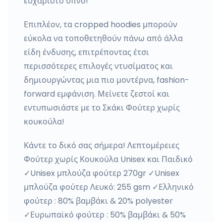
ευχάριστο ύπνο!
Επιπλέον, τα cropped hoodies μπορούν
εύκολα να τοποθετηθούν πάνω από άλλα
είδη ένδυσης, επιτρέποντας έτσι
περισσότερες επιλογές ντυσίματος και
δημιουργώντας μια πιο μοντέρνα, fashion-
forward εμφάνιση. Μείνετε ζεστοί και
εντυπωσιάστε με τo Σκάκι Φούτερ χωρίς
κουκούλα!
Κάντε το δικό σας σήμερα! Λεπτομέρειες
Φούτερ χωρίς Κουκούλα Unisex και Παιδικό
✓Unisex μπλούζα φούτερ 270gr ✓Unisex
μπλούζα φούτερ Λευκό: 255 gsm ✓Ελληνικό
φούτερ : 80% βαμβάκι & 20% polyester
✓Ευρωπαϊκό φούτερ : 50% βαμβάκι & 50%