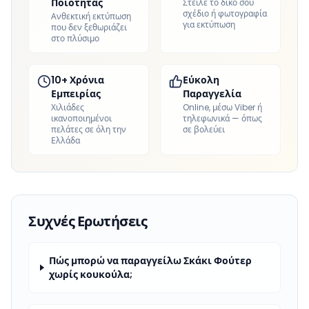
Ποιότητας
Στείλε το δικό σου
σχέδιο ή φωτογραφία
Ανθεκτική εκτύπωση
για εκτύπωση
που δεν ξεθωριάζει
στο πλύσιμο
10+ Χρόνια
Εύκολη
Εμπειρίας
Παραγγελία
Χιλιάδες
Online, μέσω Viber ή
ικανοποιημένοι
τηλεφωνικά — όπως
πελάτες σε όλη την
σε βολεύει
Ελλάδα
Συχνές Ερωτήσεις
Πώς μπορώ να παραγγείλω Σκάκι Φούτερ
χωρίς κουκούλα;