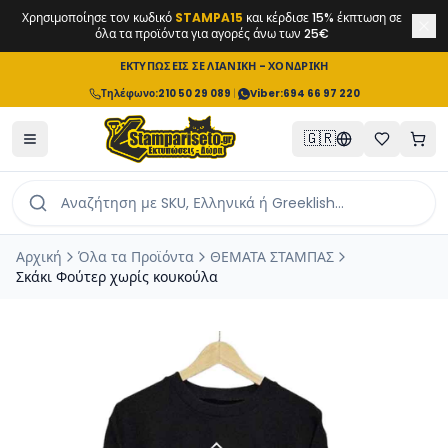
Χρησιμοποίησε τον κωδικό
STAMPA15
και κέρδισε 15% έκπτωση σε
όλα τα προϊόντα για αγορές άνω των 25€
ΕΚΤΥΠΩΣΕΙΣ ΣΕ ΛΙΑΝΙΚΗ - ΧΟΝΔΡΙΚΗ
Τηλέφωνο
:
210 50 29 089
|
Viber:
694 66 97 220
🇬🇷
Αρχική
Όλα τα Προϊόντα
ΘΕΜΑΤΑ ΣΤΑΜΠΑΣ
Σκάκι Φούτερ χωρίς κουκούλα