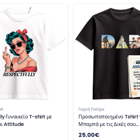
rt
Γιορτή Πατέρα
y Γυναικείο T-shirt με
Προσωποποιημένο Tshirt 
ι Attitude
Μπαμπά με τις Δικές σου
Φωτογραφίες
25.00
€