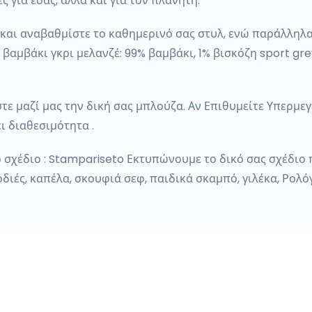
 για εσάς, αλλά και για τον πλανήτη.
 και αναβαθμίστε το καθημερινό σας στυλ, ενώ παράλληλα
 βαμβάκι γκρι μελανζέ: 99% βαμβάκι, 1% βισκόζη sport gr
ε μαζί μας την δική σας μπλούζα. Αν Επιθυμείτε Υπερμεγέθ
ι διαθεσιμότητα .
 σχέδιο : Stampariseto Εκτυπώνουμε το δικό σας σχέδιο
οδιές, καπέλα, σκουφιά σεφ, παιδικά σκαμπό, γιλέκα, Ρολό