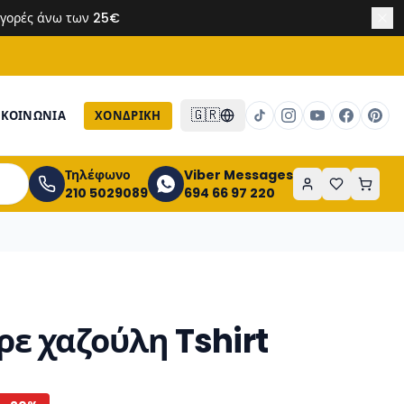
 αγορές άνω των 25€
🇬🇷
ΙΚΟΙΝΩΝΙΑ
ΧΟΝΔΡΙΚΉ
Τηλέφωνο
Viber Messages
210 5029089
694 66 97 220
ρε χαζούλη Tshirt