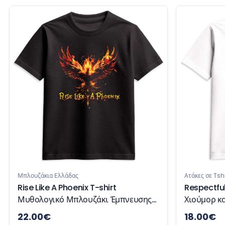
Μπλουζάκια Ελλάδας
Ατάκες σε Tshi
Rise Like A Phoenix T-shirt
Respectfull
Μυθολογικό Μπλουζάκι Έμπνευσης
Χιούμορ κα
και Δύναμης
22.00
€
18.00
€