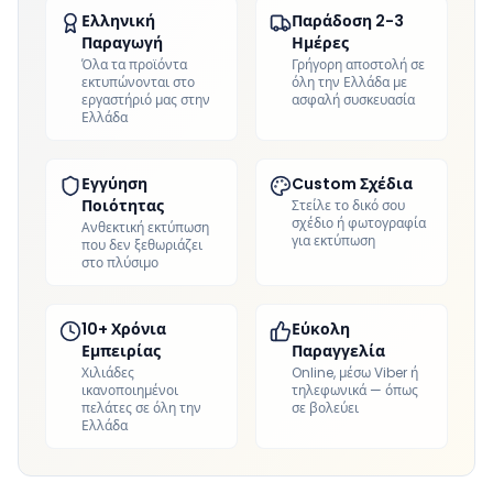
Ελληνική
Παράδοση 2-3
Παραγωγή
Ημέρες
Όλα τα προϊόντα
Γρήγορη αποστολή σε
εκτυπώνονται στο
όλη την Ελλάδα με
εργαστήριό μας στην
ασφαλή συσκευασία
Ελλάδα
Εγγύηση
Custom Σχέδια
Ποιότητας
Στείλε το δικό σου
σχέδιο ή φωτογραφία
Ανθεκτική εκτύπωση
για εκτύπωση
που δεν ξεθωριάζει
στο πλύσιμο
10+ Χρόνια
Εύκολη
Εμπειρίας
Παραγγελία
Χιλιάδες
Online, μέσω Viber ή
ικανοποιημένοι
τηλεφωνικά — όπως
πελάτες σε όλη την
σε βολεύει
Ελλάδα