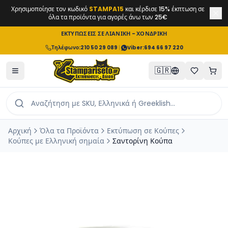
Χρησιμοποίησε τον κωδικό
STAMPA15
και κέρδισε 15% έκπτωση σε
όλα τα προϊόντα για αγορές άνω των 25€
ΕΚΤΥΠΩΣΕΙΣ ΣΕ ΛΙΑΝΙΚΗ - ΧΟΝΔΡΙΚΗ
Τηλέφωνο
:
210 50 29 089
|
Viber:
694 66 97 220
🇬🇷
Αρχική
Όλα τα Προϊόντα
Εκτύπωση σε Κούπες
Κούπες με Ελληνική σημαία
Σαντορίνη Κούπα