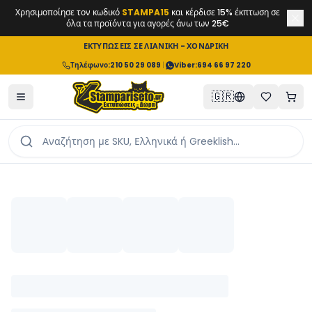
Χρησιμοποίησε τον κωδικό
STAMPA15
και κέρδισε 15% έκπτωση σε
όλα τα προϊόντα για αγορές άνω των 25€
ΕΚΤΥΠΩΣΕΙΣ ΣΕ ΛΙΑΝΙΚΗ - ΧΟΝΔΡΙΚΗ
Τηλέφωνο
:
210 50 29 089
|
Viber:
694 66 97 220
🇬🇷