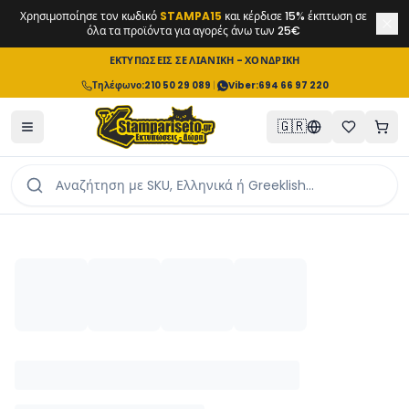
Χρησιμοποίησε τον κωδικό
STAMPA15
και κέρδισε 15% έκπτωση σε
όλα τα προϊόντα για αγορές άνω των 25€
ΕΚΤΥΠΩΣΕΙΣ ΣΕ ΛΙΑΝΙΚΗ - ΧΟΝΔΡΙΚΗ
Τηλέφωνο
:
210 50 29 089
|
Viber:
694 66 97 220
🇬🇷