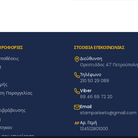
ΗΡΟΦΟΡΙΕΣ
ΣΤΟΙΧΕΙΑ ΕΠΙΚΟΙΝΩΝΙΑΣ
ϋποθέσεις
Διεύθυνση
Ορεστιάδος 47 Πετρούπολη 
R
Τηλέφωνο
210 50 29 089
μής
Viber
ση Παραγγελίας
69 46 69 72 20
Email
πιβράβευσης
stampariseto@gmail.com
ή
Αρ. Γεμή
ΑΡ
τηκαν
134512801000
ή σου επιχείρηση