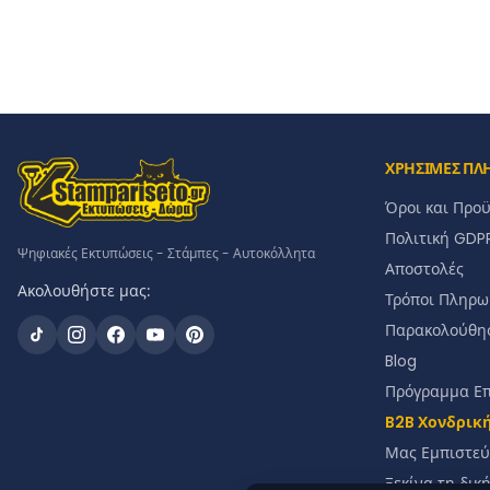
ΧΡΗΣΙΜΕΣ ΠΛ
Όροι και Προ
Πολιτική GDP
Ψηφιακές Εκτυπώσεις - Στάμπες - Αυτοκόλλητα
Αποστολές
Ακολουθήστε μας:
Τρόποι Πληρω
Παρακολούθη
Blog
Πρόγραμμα Ε
B2B Χονδρικ
Μας Εμπιστεύ
Ξεκίνα τη δικ