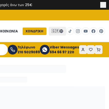
 αγορές άνω των 25€
🇬🇷
ΙΚΟΙΝΩΝΙΑ
ΧΟΝΔΡΙΚΉ
Τηλέφωνο
Viber Messages
210 5029089
694 66 97 220