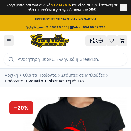
Χρησιμοποίησε τον κωδικό
STAMPA15
και κέρδισε 15% έκπτωση σε
όλα τα προϊόντα για αγορές άνω των 25€
ΕΚΤΥΠΩΣΕΙΣ ΣΕ ΛΙΑΝΙΚΗ - ΧΟΝΔΡΙΚΗ
Τηλέφωνο
:
210 50 29 089
|
Viber:
694 66 97 220
🇬🇷
Αρχική
Όλα τα Προϊόντα
Στάμπες σε Μπλούζες
Πρόσωπο Γυναικείο T-shirt κοντομάνικο
-
20
%