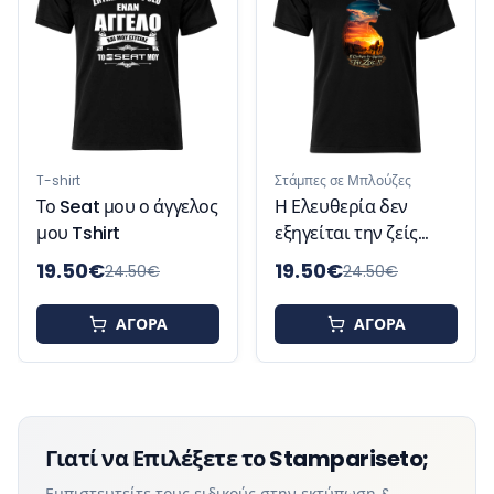
της γοητείας μου
Tshirt
Στάμπες σε Μπλούζες
άγγελος
Η Ελευθερία δεν
εξηγείται την ζείς
Tshirt
19.50
€
19.50
€
24.50
€
24.50
€
Α
ΑΓΟΡΑ
ΑΓΟΡΑ
Γιατί να Επιλέξετε το Stampariseto;