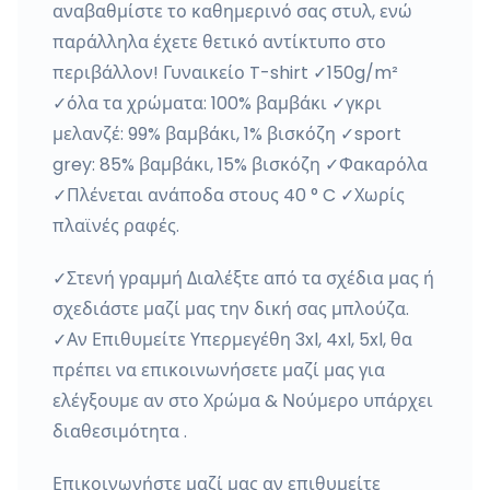
αναβαθμίστε το καθημερινό σας στυλ, ενώ
παράλληλα έχετε θετικό αντίκτυπο στο
περιβάλλον! Γυναικείο T-shirt ✓150g/m²
✓όλα τα χρώματα: 100% βαμβάκι ✓γκρι
μελανζέ: 99% βαμβάκι, 1% βισκόζη ✓sport
grey: 85% βαμβάκι, 15% βισκόζη ✓Φακαρόλα
✓Πλένεται ανάποδα στους 40 ° C ✓Χωρίς
πλαϊνές ραφές.
✓Στενή γραμμή Διαλέξτε από τα σχέδια μας ή
σχεδιάστε μαζί μας την δική σας μπλούζα.
✓Αν Επιθυμείτε Υπερμεγέθη 3xl, 4xl, 5xl, θα
πρέπει να επικοινωνήσετε μαζί μας για
ελέγξουμε αν στο Χρώμα & Νούμερο υπάρχει
διαθεσιμότητα .
Επικοινωνήστε μαζί μας αν επιθυμείτε