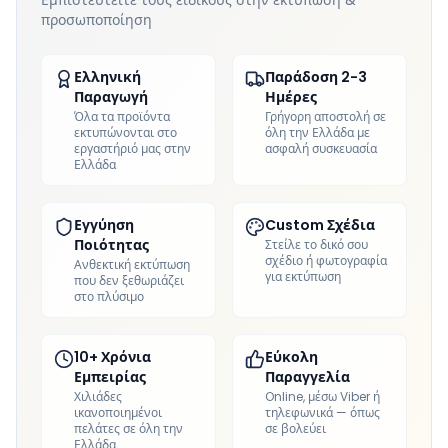
Εμπιστευτείτε τους ειδικούς στην εκτύπωση &
προσωποποίηση
Ελληνική
Παράδοση 2-3
Παραγωγή
Ημέρες
Όλα τα προϊόντα
Γρήγορη αποστολή σε
εκτυπώνονται στο
όλη την Ελλάδα με
εργαστήριό μας στην
ασφαλή συσκευασία
Ελλάδα
Εγγύηση
Custom Σχέδια
Ποιότητας
Στείλε το δικό σου
σχέδιο ή φωτογραφία
Ανθεκτική εκτύπωση
για εκτύπωση
που δεν ξεθωριάζει
στο πλύσιμο
10+ Χρόνια
Εύκολη
Εμπειρίας
Παραγγελία
Χιλιάδες
Online, μέσω Viber ή
ικανοποιημένοι
τηλεφωνικά — όπως
πελάτες σε όλη την
σε βολεύει
Ελλάδα