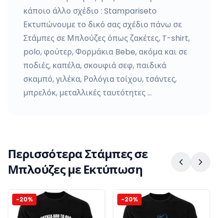
κάποιο άλλο σχέδιο : Stampariseto
Εκτυπώνουμε το δικό σας σχέδιο πάνω σε
Στάμπες σε Μπλούζες όπως ζακέτες, T-shirt,
polo, φούτερ, Φορμάκια Bebe, ακόμα και σε
ποδιές, καπέλα, σκουφιά σεφ, παιδικά
σκαμπό, γιλέκα, Ρολόγια τοίχου, τσάντες,
μπρελόκ, μεταλλικές ταυτότητες …
Περισσότερα Στάμπες σε
Μπλούζες με Εκτύπωση
-
20
%
-
20
%
Στάμπες σε Μπλούζες
Η γκρίνια είναι μ