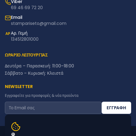
Viber
69 46 69 72 20
Email
stampariseto@gmail.com
Αρ. Γεμή
ΑΡ
134512801000
ΩΡΑΡΙΟ ΛΕΙΤΟΥΡΓΙΑΣ
Δευτέρα – Παρασκευή: 11:00–18:00
Σάββατο – Κυριακή: Κλειστά
NEWSLETTER
Εγγραφείτε για προσφορές & νέα προϊόντα
ΕΓΓΡΑΦΗ
© 2015 - 2026 STAMPARISETO | MADE BY
WEBTECHNOLOGY
🍪