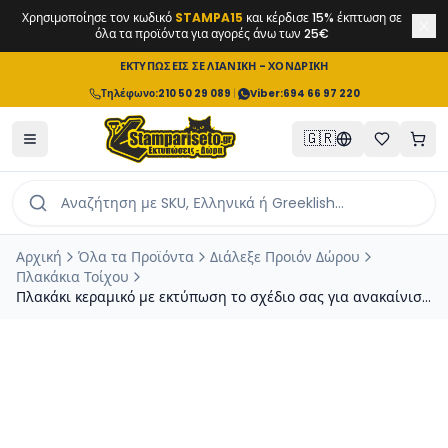
Χρησιμοποίησε τον κωδικό
STAMPA15
και κέρδισε 15% έκπτωση σε
όλα τα προϊόντα για αγορές άνω των 25€
ΕΚΤΥΠΩΣΕΙΣ ΣΕ ΛΙΑΝΙΚΗ - ΧΟΝΔΡΙΚΗ
Τηλέφωνο
:
210 50 29 089
|
Viber:
694 66 97 220
🇬🇷
Αρχική
Όλα τα Προϊόντα
Διάλεξε Προιόν Δώρου
Πλακάκια Τοίχου
Πλακάκι κεραμικό με εκτύπωση το σχέδιο σας για ανακαίνιση
μπάνιου ή κουζίνας 10.8x20.2