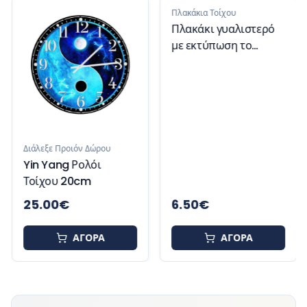
Διάλεξε Προιόν Δώρου
Πλακάκια Τοίχου
Yin Yang Ρολόι
Πλακάκι γυαλιστερό
Τοίχου 20cm
με εκτύπωση το
σχέδιο σας για
25.00
€
6.50
€
ανακαίνιση μπάνιου ή
κουζίνας 10.8x10.8
ΑΓΟΡΑ
ΑΓΟΡΑ