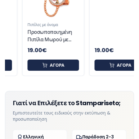
Πιπίλες με όνομα
Πιπίλες με όνομα
Προσωποποιημένη
Προσωποποιημένη
Πιπίλα Μωρού με
Πιπίλα Μωρού με
Καμηλοπάρδαλη και
Παναγία και Όνομα
19.00
€
19.00
€
Καρδιές Cute me
Μαρία
Σοφία
ΑΓΟΡΑ
ΑΓΟΡΑ
Γιατί να Επιλέξετε το Stampariseto;
Εμπιστευτείτε τους ειδικούς στην εκτύπωση &
προσωποποίηση
Ελληνική
Παράδοση 2-3