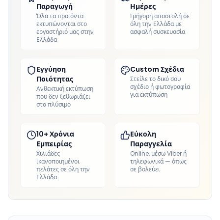
Παραγωγή
Ημέρες
Όλα τα προϊόντα
Γρήγορη αποστολή σε
εκτυπώνονται στο
όλη την Ελλάδα με
εργαστήριό μας στην
ασφαλή συσκευασία
Ελλάδα
Εγγύηση
Custom Σχέδια
Ποιότητας
Στείλε το δικό σου
σχέδιο ή φωτογραφία
Ανθεκτική εκτύπωση
για εκτύπωση
που δεν ξεθωριάζει
στο πλύσιμο
10+ Χρόνια
Εύκολη
Εμπειρίας
Παραγγελία
Χιλιάδες
Online, μέσω Viber ή
ικανοποιημένοι
τηλεφωνικά — όπως
πελάτες σε όλη την
σε βολεύει
Ελλάδα