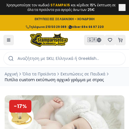
Χρησιμοποίησε τον κωδικό
STAMPA15
και κέρδισε 15% έκπτωση σε
όλα τα προϊόντα για αγορές άνω των 25€
ΕΚΤΥΠΩΣΕΙΣ ΣΕ ΛΙΑΝΙΚΗ - ΧΟΝΔΡΙΚΗ
Τηλέφωνο
:
210 50 29 089
|
Viber:
694 66 97 220
🇬🇷
Αρχική
Όλα τα Προϊόντα
Εκτυπώσεις σε Παιδικά
Πιπίλα custom εκτύπωση αρχικό γράμμα με στρας
-
17
%