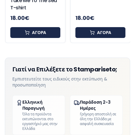
Take Me To The Sea
Summer Pineapple
T-shirt
Vibes T-shirt
18.00
€
18.00
€
ΑΓΟΡΑ
ΑΓΟΡΑ
Γιατί να Επιλέξετε το Stampariseto;
Εμπιστευτείτε τους ειδικούς στην εκτύπωση &
προσωποποίηση
Ελληνική
Παράδοση 2-3
Παραγωγή
Ημέρες
Όλα τα προϊόντα
Γρήγορη αποστολή σε
εκτυπώνονται στο
όλη την Ελλάδα με
εργαστήριό μας στην
ασφαλή συσκευασία
Ελλάδα