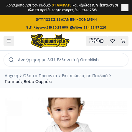
Χρησιμοποίησε τον κωδικό
STAMPA15
και κέρδισε 15% έκπτωση σε
όλα τα προϊόντα για αγορές άνω των 25€
ΕΚΤΥΠΩΣΕΙΣ ΣΕ ΛΙΑΝΙΚΗ - ΧΟΝΔΡΙΚΗ
Τηλέφωνο
:
210 50 29 089
|
Viber:
694 66 97 220
🇬🇷
Αρχική
Όλα τα Προϊόντα
Εκτυπώσεις σε Παιδικά
Παππούς Bebe Φορμάκι