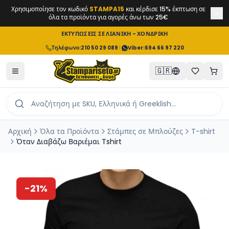
Χρησιμοποίησε τον κωδικό
STAMPA15
και κέρδισε 15% έκπτωση σε
όλα τα προϊόντα για αγορές άνω των 25€
ΕΚΤΥΠΩΣΕΙΣ ΣΕ ΛΙΑΝΙΚΗ - ΧΟΝΔΡΙΚΗ
Τηλέφωνο
:
210 50 29 089
|
Viber:
694 66 97 220
🇬🇷
Αρχική
Όλα τα Προϊόντα
Στάμπες σε Μπλούζες
T-shirt
Όταν Διαβάζω Βαριέμαι Tshirt
-
21
%