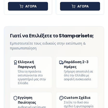
Δύναμης
ΑΓΟΡΑ
ΑΓΟΡΑ
Γιατί να Επιλέξετε το Stampariseto;
Εμπιστευτείτε τους ειδικούς στην εκτύπωση &
προσωποποίηση
Ελληνική
Παράδοση 2-3
Παραγωγή
Ημέρες
Όλα τα προϊόντα
Γρήγορη αποστολή σε
εκτυπώνονται στο
όλη την Ελλάδα με
εργαστήριό μας στην
ασφαλή συσκευασία
Ελλάδα
Εγγύηση
Custom Σχέδια
Ποιότητας
Στείλε το δικό σου
σχέδιο ή φωτογραφία
Ανθεκτική εκτύπωση