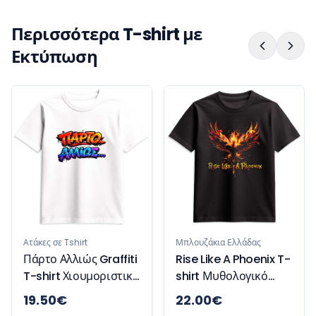
Περισσότερα T-shirt με
Εκτύπωση
Ατάκες σε
Respec
Γυναικ
Χιούμο
 σε Tshirt
Μπλουζάκια Ελλάδας
ο Αλλιώς Graffiti
Rise Like A Phoenix T-
irt Χιουμοριστικό
shirt Μυθολογικό
ουζάκι
Μπλουζάκι
50
€
22.00
€
18.00
Έμπνευσης και