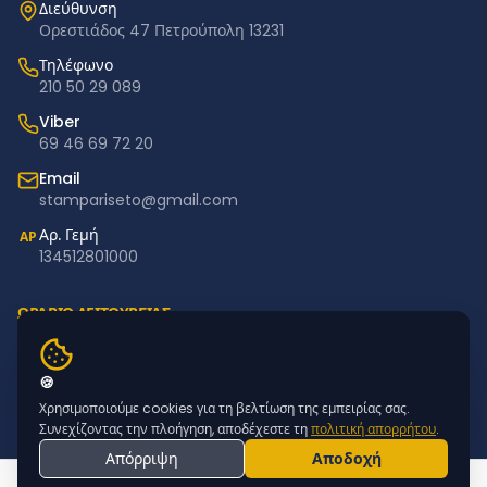
Διεύθυνση
Ορεστιάδος 47 Πετρούπολη 13231
Τηλέφωνο
210 50 29 089
Viber
69 46 69 72 20
Email
stampariseto@gmail.com
Αρ. Γεμή
ΑΡ
134512801000
ΩΡΑΡΙΟ ΛΕΙΤΟΥΡΓΙΑΣ
Δευτέρα – Παρασκευή: 11:00–18:00
Σάββατο – Κυριακή: Κλειστά
🍪
Χρησιμοποιούμε cookies για τη βελτίωση της εμπειρίας σας.
NEWSLETTER
Συνεχίζοντας την πλοήγηση, αποδέχεστε τη
πολιτική απορρήτου
.
Απόρριψη
Αποδοχή
Εγγραφείτε για προσφορές & νέα προϊόντα