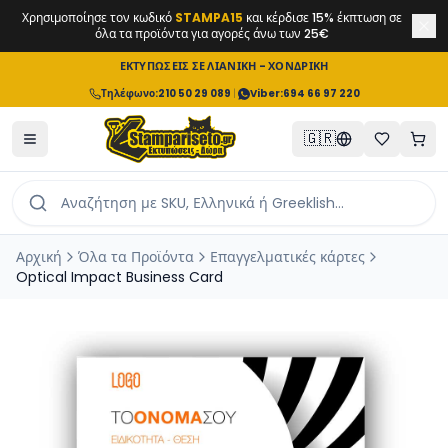
Χρησιμοποίησε τον κωδικό
STAMPA15
και κέρδισε 15% έκπτωση σε
όλα τα προϊόντα για αγορές άνω των 25€
ΕΚΤΥΠΩΣΕΙΣ ΣΕ ΛΙΑΝΙΚΗ - ΧΟΝΔΡΙΚΗ
Τηλέφωνο
:
210 50 29 089
|
Viber:
694 66 97 220
🇬🇷
Αρχική
Όλα τα Προϊόντα
Επαγγελματικές κάρτες
Optical Impact Business Card