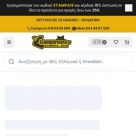
Χρησιμοποίησε τον κωδικό
STAMPA15
και κέρδισε 15% έκπτωση σε
όλα τα προϊόντα για αγορές άνω των 25€
ΕΚΤΥΠΩΣΕΙΣ ΣΕ ΛΙΑΝΙΚΗ - ΧΟΝΔΡΙΚΗ
Τηλέφωνο
:
210 50 29 089
|
Viber:
694 66 97 220
🇬🇷