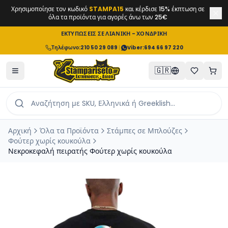
Χρησιμοποίησε τον κωδικό
STAMPA15
και κέρδισε 15% έκπτωση σε
όλα τα προϊόντα για αγορές άνω των 25€
ΕΚΤΥΠΩΣΕΙΣ ΣΕ ΛΙΑΝΙΚΗ - ΧΟΝΔΡΙΚΗ
Τηλέφωνο
:
210 50 29 089
|
Viber:
694 66 97 220
🇬🇷
Αρχική
Όλα τα Προϊόντα
Στάμπες σε Μπλούζες
Φούτερ χωρίς κουκούλα
Νεκροκεφαλή πειρατής Φούτερ χωρίς κουκούλα