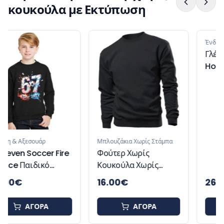
κουκούλα με Εκτύπωση
Μπλουζάκια Χωρίς Στάμπα
Ένδυση & Αξεσουάρ
Φούτερ Χωρίς
Γλέντια Loading
Κουκούλα Χωρίς
Hoodie
Στάμπα Ελληνικής
16.00
€
26.00
€
Κατασκευής Basic
Unisex
ΑΓΟΡΑ
ΑΓΟΡΑ