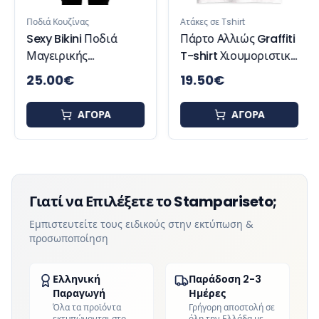
Ποδιά Κουζίνας
Ατάκες σε Tshirt
Sexy Bikini Ποδιά
Πάρτο Αλλιώς Graffiti
Μαγειρικής
T-shirt Χιουμοριστικό
Χιουμορισκή Ποδιά
Μπλουζάκι
25.00
€
19.50
€
Κουζίνας
ΑΓΟΡΑ
ΑΓΟΡΑ
Γιατί να Επιλέξετε το Stampariseto;
Εμπιστευτείτε τους ειδικούς στην εκτύπωση &
προσωποποίηση
Ελληνική
Παράδοση 2-3
Παραγωγή
Ημέρες
Όλα τα προϊόντα
Γρήγορη αποστολή σε
εκτυπώνονται στο
όλη την Ελλάδα με