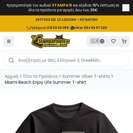
Χρησιμοποίησε τον κωδικό
STAMPA15
και κέρδισε 15% έκπτωση σε
όλα τα προϊόντα για αγορές άνω των 25€
ΕΚΤΥΠΩΣΕΙΣ ΣΕ ΛΙΑΝΙΚΗ - ΧΟΝΔΡΙΚΗ
Τηλέφωνο
:
210 50 29 089
|
Viber:
694 66 97 220
🇬🇷
Αρχική
Όλα τα Προϊόντα
Summer Vibes T-shirts
Miami Beach Enjoy Life Summer T-shirt