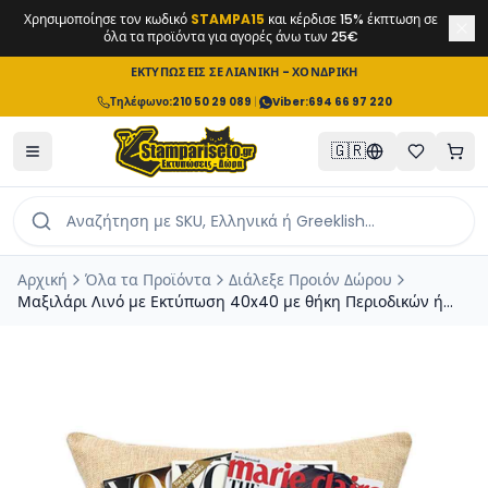
Χρησιμοποίησε τον κωδικό
STAMPA15
και κέρδισε 15% έκπτωση σε
όλα τα προϊόντα για αγορές άνω των 25€
ΕΚΤΥΠΩΣΕΙΣ ΣΕ ΛΙΑΝΙΚΗ - ΧΟΝΔΡΙΚΗ
Τηλέφωνο
:
210 50 29 089
|
Viber:
694 66 97 220
🇬🇷
Αρχική
Όλα τα Προϊόντα
Διάλεξε Προιόν Δώρου
Μαξιλάρι Λινό με Εκτύπωση 40x40 με θήκη Περιοδικών ή
τηλεκοντρόλ