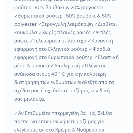
φούτερ : 80% βαμβάκι & 20% polyester
✓Ευρωπαϊκό φούτερ : 50% βαμβάκι & 50%
polyester ✓Στρογγυλή λαιμόκοψη ✓Διαθέτει
κουκούλα ✓Χωρίς πλαϊνές ραφές ✓Διπλές
ραφές ✓Τελειώματα με λάστιχο ✓Κανονική
εφαρμογή στο Ελληνικό φούτερ ✓Φαρδιά
εφαρμογή στο Ευρωπαϊκό φούτερ ✓Ελαστική
μέση & μανίκια ✓Απαλή υφή ✓Πλένεται
ανάποδα στους 40 ° C για την καλύτερη
διατήρηση των ενδυμάτων Διαλέξτε από τα
σχέδια μας ή σχεδιάστε μαζί μας την δική
σας μπλούζα.
✓Αν Επιθυμείτε Υπερμεγέθη 3xl, 4xl, 5xl, θα
πρέπει να επικοινωνήσετε μαζί μας για
ελέγξουμε αν στο Χρώμα & Νούμερο αν