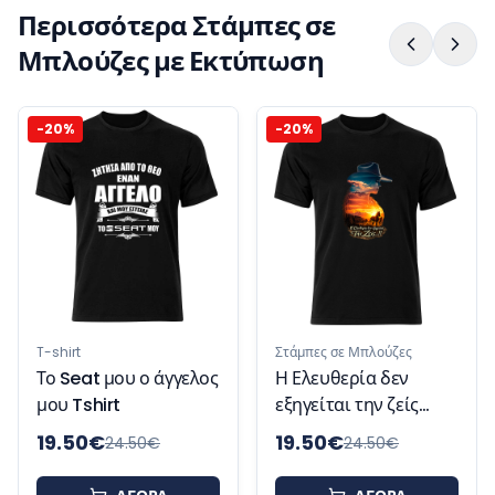
Περισσότερα Στάμπες σε
Μπλούζες με Εκτύπωση
20
%
-
20
%
-
2
Στά
Η γ
της
Tsh
-shirt
Στάμπες σε Μπλούζες
ο Seat μου ο άγγελος
Η Ελευθερία δεν
ου Tshirt
εξηγείται την ζείς
Tshirt
19.50
€
19.50
€
19
24.50
€
24.50
€