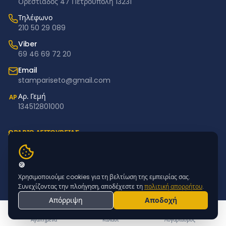
Ορεστιάδος 47 Πετρούπολη 13231
Τηλέφωνο
210 50 29 089
Viber
69 46 69 72 20
Email
stampariseto@gmail.com
Αρ. Γεμή
ΑΡ
134512801000
ΩΡΑΡΙΟ ΛΕΙΤΟΥΡΓΙΑΣ
Δευτέρα – Παρασκευή: 11:00–18:00
Σάββατο – Κυριακή: Κλειστά
🍪
Χρησιμοποιούμε cookies για τη βελτίωση της εμπειρίας σας.
NEWSLETTER
Συνεχίζοντας την πλοήγηση, αποδέχεστε τη
πολιτική απορρήτου
.
Απόρριψη
Αποδοχή
Εγγραφείτε για προσφορές & νέα προϊόντα
ΕΓΓΡΑΦΗ
Αγαπημένα
Καλάθι
Λογαριασμός