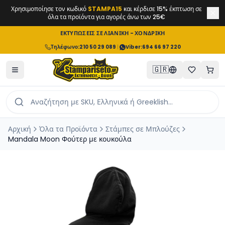
Χρησιμοποίησε τον κωδικό
STAMPA15
και κέρδισε 15% έκπτωση σε
όλα τα προϊόντα για αγορές άνω των 25€
ΕΚΤΥΠΩΣΕΙΣ ΣΕ ΛΙΑΝΙΚΗ - ΧΟΝΔΡΙΚΗ
Τηλέφωνο
:
210 50 29 089
|
Viber:
694 66 97 220
🇬🇷
Αρχική
Όλα τα Προϊόντα
Στάμπες σε Μπλούζες
Mandala Moon Φούτερ με κουκούλα