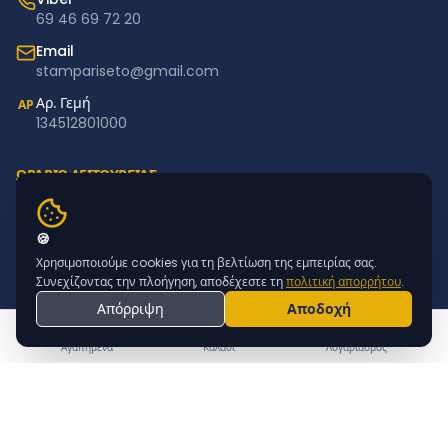
69 46 69 72 20
Email
stampariseto@gmail.com
Αρ. Γεμή
ΑΡ
134512801000
ΩΡΑΡΙΟ ΛΕΙΤΟΥΡΓΙΑΣ
Δευτέρα – Παρασκευή: 11:00–18:00
Σάββατο – Κυριακή: Κλειστά
🍪
Χρησιμοποιούμε cookies για τη βελτίωση της εμπειρίας σας.
NEWSLETTER
Συνεχίζοντας την πλοήγηση, αποδέχεστε τη
πολιτική απορρήτου
.
Απόρριψη
Αποδοχή
Εγγραφείτε για προσφορές & νέα προϊόντα
ΕΓΓΡΑΦΗ
Αγαπημένα
Καλάθι
Λογαριασμός
© 2015 - 2026 STAMPARISETO | MADE BY
WEBTECHNOLOGY