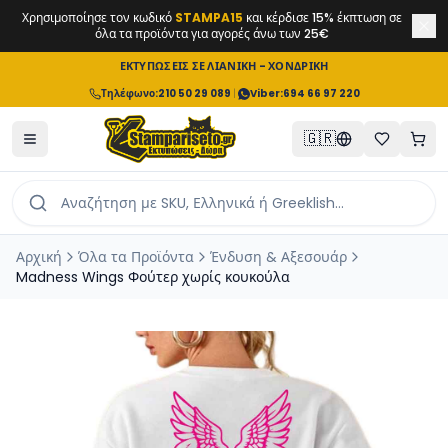
Χρησιμοποίησε τον κωδικό
STAMPA15
και κέρδισε 15% έκπτωση σε
όλα τα προϊόντα για αγορές άνω των 25€
ΕΚΤΥΠΩΣΕΙΣ ΣΕ ΛΙΑΝΙΚΗ - ΧΟΝΔΡΙΚΗ
Τηλέφωνο
:
210 50 29 089
|
Viber:
694 66 97 220
🇬🇷
Αρχική
Όλα τα Προϊόντα
Ένδυση & Αξεσουάρ
Madness Wings Φούτερ χωρίς κουκούλα