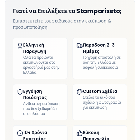
Γιατί να Επιλέξετε το Stampariseto;
Εμπιστευτείτε τους ειδικούς στην εκτύπωση &
προσωποποίηση
Ελληνική
Παράδοση 2-3
Παραγωγή
Ημέρες
Όλα τα προϊόντα
Γρήγορη αποστολή σε
εκτυπώνονται στο
όλη την Ελλάδα με
εργαστήριό μας στην
ασφαλή συσκευασία
Ελλάδα
Εγγύηση
Custom Σχέδια
Ποιότητας
Στείλε το δικό σου
σχέδιο ή φωτογραφία
Ανθεκτική εκτύπωση
για εκτύπωση
που δεν ξεθωριάζει
στο πλύσιμο
10+ Χρόνια
Εύκολη
Εμπειρίας
Παραγγελία