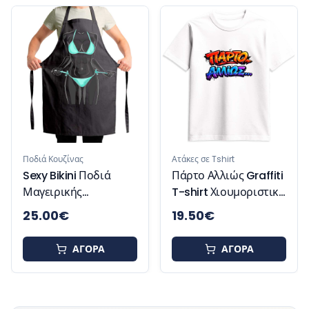
Μπλουζάκι
Καπέλο Δ
Χωρίς Σ
ουζίνας
Ατάκες σε Tshirt
ikini Ποδιά
Πάρτο Αλλιώς Graffiti
ρικής
T-shirt Χιουμοριστικό
ορισκή Ποδιά
Μπλουζάκι
0
€
19.50
€
9.00
€
νας
ΑΓΟΡΑ
ΑΓΟΡΑ