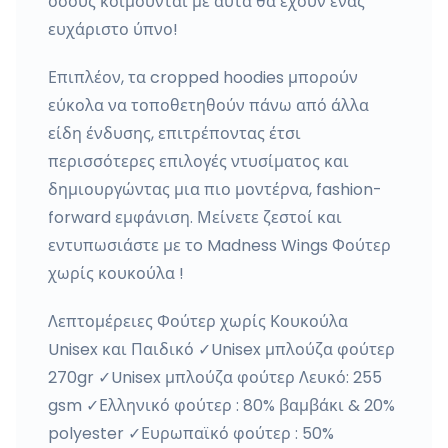
όσους κοιμούνται με αυτά θα έχουν ένας
ευχάριστο ύπνο!
Επιπλέον, τα cropped hoodies μπορούν
εύκολα να τοποθετηθούν πάνω από άλλα
είδη ένδυσης, επιτρέποντας έτσι
περισσότερες επιλογές ντυσίματος και
δημιουργώντας μια πιο μοντέρνα, fashion-
forward εμφάνιση. Μείνετε ζεστοί και
εντυπωσιάστε με τo Madness Wings Φούτερ
χωρίς κουκούλα !
Λεπτομέρειες Φούτερ χωρίς Κουκούλα
Unisex και Παιδικό ✓Unisex μπλούζα φούτερ
270gr ✓Unisex μπλούζα φούτερ Λευκό: 255
gsm ✓Ελληνικό φούτερ : 80% βαμβάκι & 20%
polyester ✓Ευρωπαϊκό φούτερ : 50%