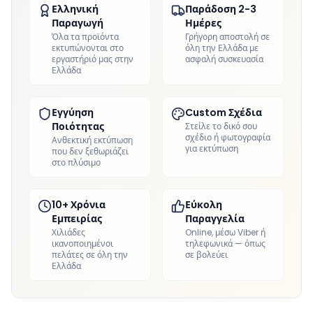
Ελληνική
Παράδοση 2-3
Παραγωγή
Ημέρες
Όλα τα προϊόντα
Γρήγορη αποστολή σε
εκτυπώνονται στο
όλη την Ελλάδα με
εργαστήριό μας στην
ασφαλή συσκευασία
Ελλάδα
Εγγύηση
Custom Σχέδια
Ποιότητας
Στείλε το δικό σου
σχέδιο ή φωτογραφία
Ανθεκτική εκτύπωση
για εκτύπωση
που δεν ξεθωριάζει
στο πλύσιμο
10+ Χρόνια
Εύκολη
Εμπειρίας
Παραγγελία
Χιλιάδες
Online, μέσω Viber ή
ικανοποιημένοι
τηλεφωνικά — όπως
πελάτες σε όλη την
σε βολεύει
Ελλάδα