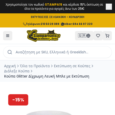
Χρησιμοποίησε τον κωδικό
STAMPA15
και κέρδισε 15% έκπτωση σε
όλα τα προϊόντα για αγορές άνω των 25€
ΕΚΤΥΠΩΣΕΙΣ ΣΕ ΛΙΑΝΙΚΗ - ΧΟΝΔΡΙΚΗ
Τηλέφωνο
:
210 50 29 089
|
Viber:
694 66 97 220
🇬🇷
Αρχική
Όλα τα Προϊόντα
Εκτύπωση σε Κούπες
Διάλεξε Κούπα
Κούπα Glitter Δίχρωμη Λευκή Μπλε με Εκτύπωση
-
15
%