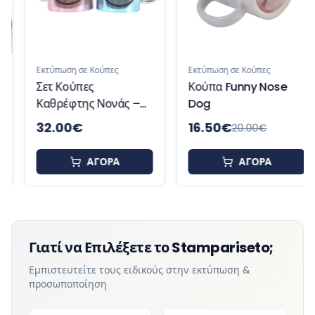
Εκτύπωση σε Κούπες
Εκτύπωση σε Κούπες
Σετ Κούπες
Κούπα Funny Nose
Καθρέφτης Νονάς –
Dog
Νονός με
32.00
€
16.50
€
20.00
€
Χιουμοριστική
Εκτύπωση Δώρο για
ΑΓΟΡΑ
ΑΓΟΡΑ
Βάπτιση
Γιατί να Επιλέξετε το Stampariseto;
Εμπιστευτείτε τους ειδικούς στην εκτύπωση &
προσωποποίηση