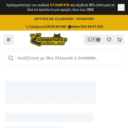
Χρησιμοποίησε τον κωδικό
STAMPA15
και κέρδισε 15% έκπτωση σε
όλα τα προϊόντα για αγορές άνω των 25€
ΕΚΤΥΠΩΣΕΙΣ ΣΕ ΛΙΑΝΙΚΗ - ΧΟΝΔΡΙΚΗ
Τηλέφωνο
:
210 50 29 089
|
Viber:
694 66 97 220
🇬🇷