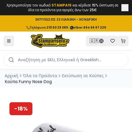
Χρησιμοποίησε τον κωδικό
STAMPA15
και κέρδισε 15% έκπτωση σε
όλα τα προϊόντα για αγορές άνω των 25€
ΕΚΤΥΠΩΣΕΙΣ ΣΕ ΛΙΑΝΙΚΗ - ΧΟΝΔΡΙΚΗ
Τηλέφωνο
:
210 50 29 089
|
Viber:
694 66 97 220
🇬🇷
Αρχική
Όλα τα Προϊόντα
Εκτύπωση σε Κούπες
Κούπα Funny Nose Dog
-
18
%