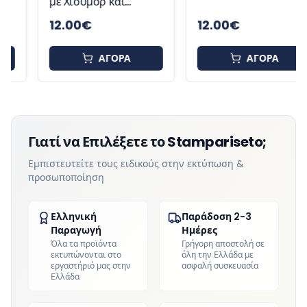
με Χιούμορ και
Δεν Καταλαβαίνετε
Attitude
Χιουμοριστική Κούπα
12.00
€
12.00
€
Mug
ΑΓΟΡΑ
ΑΓΟΡΑ
Γιατί να Επιλέξετε το Stampariseto;
Εμπιστευτείτε τους ειδικούς στην εκτύπωση &
προσωποποίηση
Ελληνική
Παράδοση 2-3
Παραγωγή
Ημέρες
Όλα τα προϊόντα
Γρήγορη αποστολή σε
εκτυπώνονται στο
όλη την Ελλάδα με
εργαστήριό μας στην
ασφαλή συσκευασία
Ελλάδα