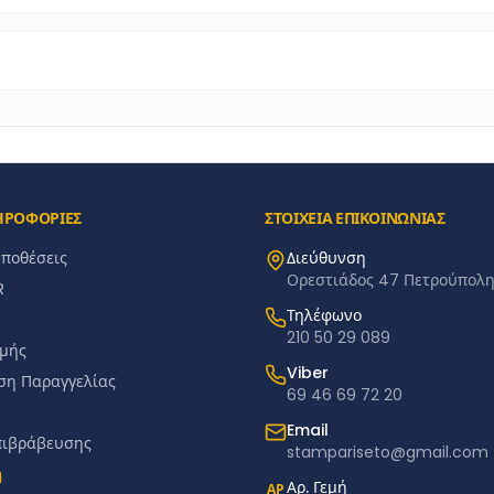
ΗΡΟΦΟΡΙΕΣ
ΣΤΟΙΧΕΙΑ ΕΠΙΚΟΙΝΩΝΙΑΣ
ϋποθέσεις
Διεύθυνση
Ορεστιάδος 47 Πετρούπολη 
R
Τηλέφωνο
210 50 29 089
μής
Viber
ση Παραγγελίας
69 46 69 72 20
Email
πιβράβευσης
stampariseto@gmail.com
ή
Αρ. Γεμή
ΑΡ