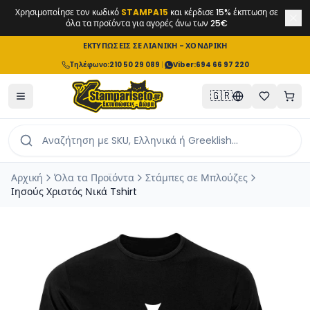
Χρησιμοποίησε τον κωδικό
STAMPA15
και κέρδισε 15% έκπτωση σε
όλα τα προϊόντα για αγορές άνω των 25€
ΕΚΤΥΠΩΣΕΙΣ ΣΕ ΛΙΑΝΙΚΗ - ΧΟΝΔΡΙΚΗ
Τηλέφωνο
:
210 50 29 089
|
Viber:
694 66 97 220
🇬🇷
Αρχική
Όλα τα Προϊόντα
Στάμπες σε Μπλούζες
Ιησούς Χριστός Νικά Tshirt