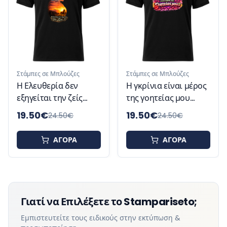
Στάμπες σε Μπλούζες
Στάμπες σε Μπλούζες
Η Ελευθερία δεν
Η γκρίνια είναι μέρος
εξηγείται την ζείς
της γοητείας μου
Tshirt
Tshirt
19.50
€
19.50
€
24.50
€
24.50
€
ΑΓΟΡΑ
ΑΓΟΡΑ
Γιατί να Επιλέξετε το Stampariseto;
Εμπιστευτείτε τους ειδικούς στην εκτύπωση &