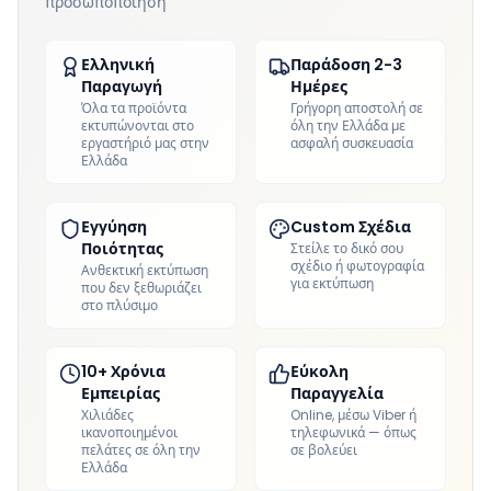
προσωποποίηση
Ελληνική
Παράδοση 2-3
Παραγωγή
Ημέρες
Όλα τα προϊόντα
Γρήγορη αποστολή σε
εκτυπώνονται στο
όλη την Ελλάδα με
εργαστήριό μας στην
ασφαλή συσκευασία
Ελλάδα
Εγγύηση
Custom Σχέδια
Ποιότητας
Στείλε το δικό σου
σχέδιο ή φωτογραφία
Ανθεκτική εκτύπωση
για εκτύπωση
που δεν ξεθωριάζει
στο πλύσιμο
10+ Χρόνια
Εύκολη
Εμπειρίας
Παραγγελία
Χιλιάδες
Online, μέσω Viber ή
ικανοποιημένοι
τηλεφωνικά — όπως
πελάτες σε όλη την
σε βολεύει
Ελλάδα