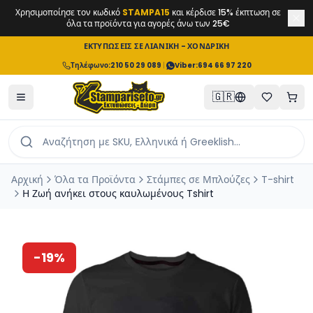
Χρησιμοποίησε τον κωδικό
STAMPA15
και κέρδισε 15% έκπτωση σε
όλα τα προϊόντα για αγορές άνω των 25€
ΕΚΤΥΠΩΣΕΙΣ ΣΕ ΛΙΑΝΙΚΗ - ΧΟΝΔΡΙΚΗ
Τηλέφωνο
:
210 50 29 089
|
Viber:
694 66 97 220
🇬🇷
Αρχική
Όλα τα Προϊόντα
Στάμπες σε Μπλούζες
T-shirt
Η Ζωή ανήκει στους καυλωμένους Tshirt
-
19
%