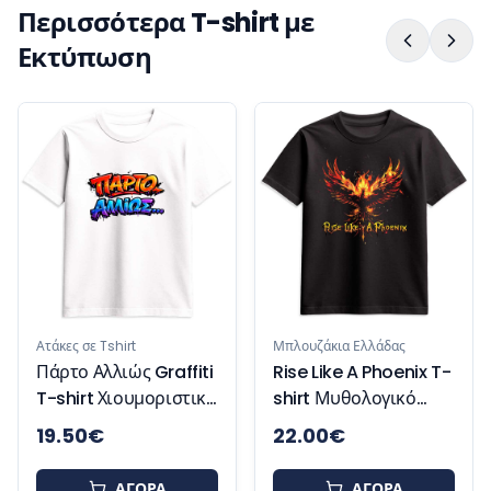
Περισσότερα T-shirt με
Εκτύπωση
Ατάκ
Res
Γυν
Χιο
τάκες σε Tshirt
Μπλουζάκια Ελλάδας
άρτο Αλλιώς Graffiti
Rise Like A Phoenix T-
-shirt Χιουμοριστικό
shirt Μυθολογικό
Μπλουζάκι
Μπλουζάκι
19.50
€
22.00
€
18
Έμπνευσης και
Δύναμης
ΑΓΟΡΑ
ΑΓΟΡΑ