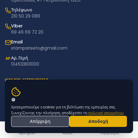
Ορεστιάδος 47 Πετρούπολη 13231
Τηλέφωνο
210 50 29 089
Viber
69 46 69 72 20
Email
stampariseto@gmail.com
Αρ. Γεμή
ΑΡ
134512801000
ΩΡΑΡΙΟ ΛΕΙΤΟΥΡΓΙΑΣ
Δευτέρα – Παρασκευή: 11:00–18:00
Σάββατο – Κυριακή: Κλειστά
🍪
Χρησιμοποιούμε cookies για τη βελτίωση της εμπειρίας σας.
NEWSLETTER
Συνεχίζοντας την πλοήγηση, αποδέχεστε τη
πολιτική απορρήτου
.
Απόρριψη
Αποδοχή
Εγγραφείτε για προσφορές & νέα προϊόντα
ΕΓΓΡΑΦΗ
Αγαπημένα
Καλάθι
Λογαριασμός