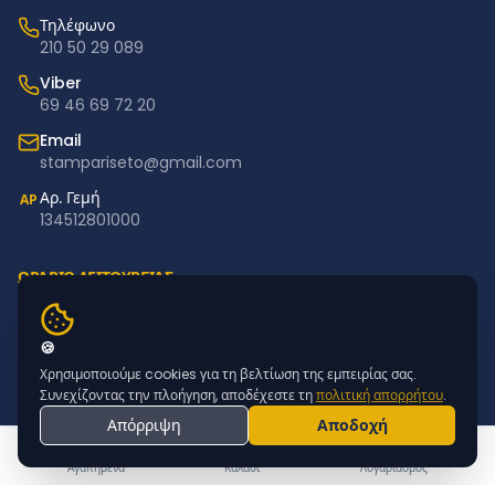
Τηλέφωνο
210 50 29 089
Viber
69 46 69 72 20
Email
stampariseto@gmail.com
Αρ. Γεμή
ΑΡ
134512801000
ΩΡΑΡΙΟ ΛΕΙΤΟΥΡΓΙΑΣ
Δευτέρα – Παρασκευή: 11:00–18:00
Σάββατο – Κυριακή: Κλειστά
🍪
Χρησιμοποιούμε cookies για τη βελτίωση της εμπειρίας σας.
NEWSLETTER
Συνεχίζοντας την πλοήγηση, αποδέχεστε τη
πολιτική απορρήτου
.
Απόρριψη
Αποδοχή
Εγγραφείτε για προσφορές & νέα προϊόντα
ΕΓΓΡΑΦΗ
Αγαπημένα
Καλάθι
Λογαριασμός