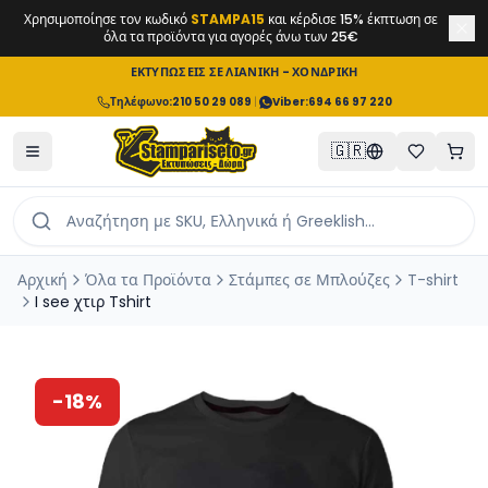
Χρησιμοποίησε τον κωδικό
STAMPA15
και κέρδισε 15% έκπτωση σε
όλα τα προϊόντα για αγορές άνω των 25€
ΕΚΤΥΠΩΣΕΙΣ ΣΕ ΛΙΑΝΙΚΗ - ΧΟΝΔΡΙΚΗ
Τηλέφωνο
:
210 50 29 089
|
Viber:
694 66 97 220
🇬🇷
Αρχική
Όλα τα Προϊόντα
Στάμπες σε Μπλούζες
T-shirt
I see χτιρ Tshirt
-
18
%