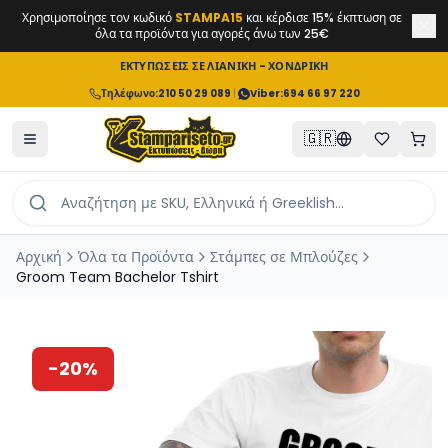
Χρησιμοποίησε τον κωδικό
STAMPA15
και κέρδισε 15% έκπτωση σε
όλα τα προϊόντα για αγορές άνω των 25€
ΕΚΤΥΠΩΣΕΙΣ ΣΕ ΛΙΑΝΙΚΗ - ΧΟΝΔΡΙΚΗ
Τηλέφωνο
:
210 50 29 089
|
Viber:
694 66 97 220
🇬🇷
Αρχική
Όλα τα Προϊόντα
Στάμπες σε Μπλούζες
Groom Team Bachelor Tshirt
-
20
%