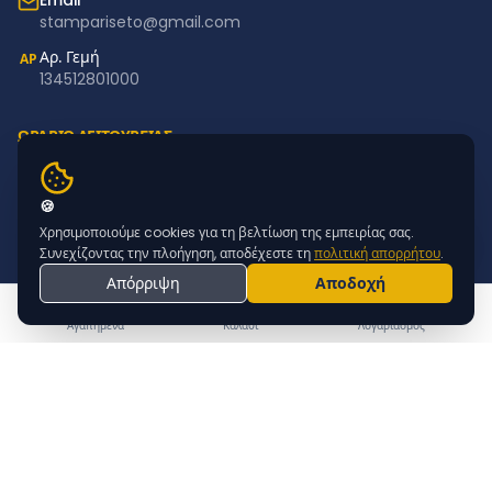
Email
stampariseto@gmail.com
Αρ. Γεμή
ΑΡ
134512801000
ΩΡΑΡΙΟ ΛΕΙΤΟΥΡΓΙΑΣ
Δευτέρα – Παρασκευή: 11:00–18:00
Σάββατο – Κυριακή: Κλειστά
🍪
Χρησιμοποιούμε cookies για τη βελτίωση της εμπειρίας σας.
NEWSLETTER
Συνεχίζοντας την πλοήγηση, αποδέχεστε τη
πολιτική απορρήτου
.
Απόρριψη
Αποδοχή
Εγγραφείτε για προσφορές & νέα προϊόντα
ΕΓΓΡΑΦΗ
Αγαπημένα
Καλάθι
Λογαριασμός
© 2015 - 2026 STAMPARISETO | MADE BY
WEBTECHNOLOGY
|