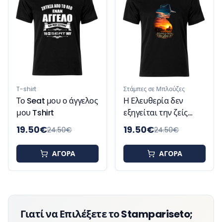
T-shirt
Στάμπες σε Μπλούζες
Το Seat μου ο άγγελος
Η Ελευθερία δεν
μου Tshirt
εξηγείται την ζείς
Tshirt
19.50
€
19.50
€
24.50
€
24.50
€
ΑΓΟΡΑ
ΑΓΟΡΑ
Γιατί να Επιλέξετε το Stampariseto;