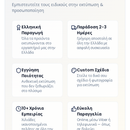
Εμπιστευτείτε τους ειδικούς στην εκτύπωση &
προσωποποίηση
Ελληνική
Παράδοση 2-3
Παραγωγή
Ημέρες
Όλα τα προϊόντα
Γρήγορη αποστολή σε
εκτυπώνονται στο
όλη την Ελλάδα με
εργαστήριό μας στην
ασφαλή συσκευασία
Ελλάδα
Εγγύηση
Custom Σχέδια
Ποιότητας
Στείλε το δικό σου
σχέδιο ή φωτογραφία
Ανθεκτική εκτύπωση
για εκτύπωση
που δεν ξεθωριάζει
στο πλύσιμο
10+ Χρόνια
Εύκολη
Εμπειρίας
Παραγγελία
Χιλιάδες
Online, μέσω Viber ή
ικανοποιημένοι
τηλεφωνικά — όπως
πελάτες σε όλη την
σε βολεύει