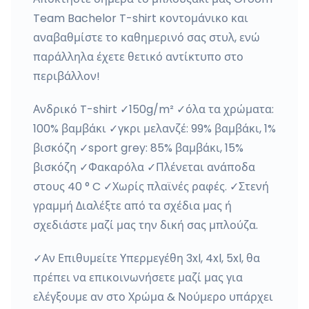
Team Bachelor T-shirt κοντομάνικο και
αναβαθμίστε το καθημερινό σας στυλ, ενώ
παράλληλα έχετε θετικό αντίκτυπο στο
περιβάλλον!
Ανδρικό T-shirt ✓150g/m² ✓όλα τα χρώματα:
100% βαμβάκι ✓γκρι μελανζέ: 99% βαμβάκι, 1%
βισκόζη ✓sport grey: 85% βαμβάκι, 15%
βισκόζη ✓Φακαρόλα ✓Πλένεται ανάποδα
στους 40 ° C ✓Χωρίς πλαϊνές ραφές. ✓Στενή
γραμμή Διαλέξτε από τα σχέδια μας ή
σχεδιάστε μαζί μας την δική σας μπλούζα.
✓Αν Επιθυμείτε Υπερμεγέθη 3xl, 4xl, 5xl, θα
πρέπει να επικοινωνήσετε μαζί μας για
ελέγξουμε αν στο Χρώμα & Νούμερο υπάρχει