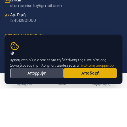
Email
stampariseto@gmail.com
Αρ. Γεμή
ΑΡ
134512801000
ΩΡΑΡΙΟ ΛΕΙΤΟΥΡΓΙΑΣ
Δευτέρα – Παρασκευή: 11:00–18:00
Σάββατο – Κυριακή: Κλειστά
🍪
Χρησιμοποιούμε cookies για τη βελτίωση της εμπειρίας σας.
NEWSLETTER
Συνεχίζοντας την πλοήγηση, αποδέχεστε τη
πολιτική απορρήτου
.
Απόρριψη
Αποδοχή
Εγγραφείτε για προσφορές & νέα προϊόντα
ΕΓΓΡΑΦΗ
Αγαπημένα
Καλάθι
Λογαριασμός
© 2015 - 2026 STAMPARISETO | MADE BY
WEBTECHNOLOGY
|