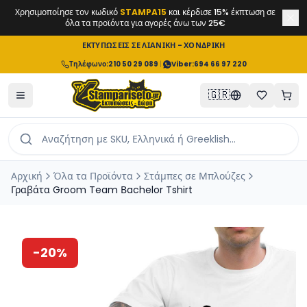
Χρησιμοποίησε τον κωδικό
STAMPA15
και κέρδισε 15% έκπτωση σε
όλα τα προϊόντα για αγορές άνω των 25€
ΕΚΤΥΠΩΣΕΙΣ ΣΕ ΛΙΑΝΙΚΗ - ΧΟΝΔΡΙΚΗ
Τηλέφωνο
:
210 50 29 089
|
Viber:
694 66 97 220
🇬🇷
Αρχική
Όλα τα Προϊόντα
Στάμπες σε Μπλούζες
Γραβάτα Groom Team Βachelor Tshirt
-
20
%