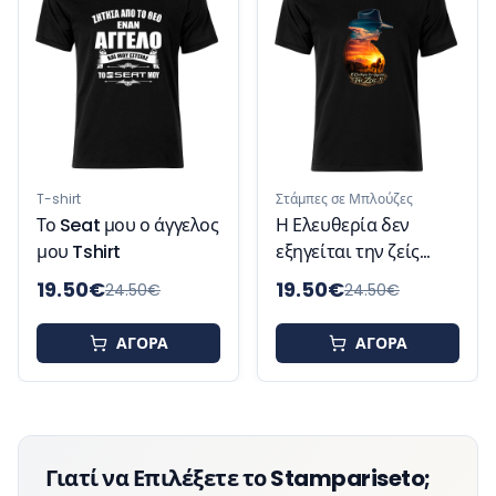
Η γκρί
της γο
Tshirt
t
Στάμπες σε Μπλούζες
eat μου ο άγγελος
Η Ελευθερία δεν
Tshirt
εξηγείται την ζείς
Tshirt
50
€
19.50
€
19.50
24.50
€
24.50
€
ΑΓΟΡΑ
ΑΓΟΡΑ
Γιατί να Επιλέξετε το Stampariseto;