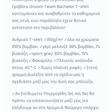
Γραβάτα Groom Team Βachelor T-shirt
κοντομάνικο και αναβαθμίστε το καθημερινό
σας στυλ, ενώ παράλληλα έχετε θετικό
αντίκτυπο στο περιβάλλον!
Ανδρικό T-shirt ✓150g/m² ✓όλα τα χρώματα:
100% βαμβάκι ✓γκρι μελανζέ: 99% βαμβάκι, 1%
βισκόζη ✓sport grey: 85% βαμβάκι, 15%
βισκόζη ✓Φακαρόλα ✓Πλένεται ανάποδα
στους 40 ° C ✓Χωρίς πλαϊνές ραφές. ✓Στενή
γραμμή Διαλέξτε από τα σχέδια μας ή
σχεδιάστε μαζί μας την δική σας μπλούζα.
✓Αν Επιθυμείτε Υπερμεγέθη 3xl, 4xl, 5xl, θα
πρέπει να επικοινωνήσετε μαζί μας για
ελέγξουμε αν στο Χρώμα & Νούμερο υπάρχει