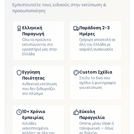
Εμπιστευτείτε τους ειδικούς στην εκτύπωση &
προσωποποίηση
Ελληνική
Παράδοση 2-3
Παραγωγή
Ημέρες
Όλα τα προϊόντα
Γρήγορη αποστολή σε
εκτυπώνονται στο
όλη την Ελλάδα με
εργαστήριό μας στην
ασφαλή συσκευασία
Ελλάδα
Εγγύηση
Custom Σχέδια
Ποιότητας
Στείλε το δικό σου
σχέδιο ή φωτογραφία
Ανθεκτική εκτύπωση
για εκτύπωση
που δεν ξεθωριάζει
στο πλύσιμο
10+ Χρόνια
Εύκολη
Εμπειρίας
Παραγγελία
Χιλιάδες
Online, μέσω Viber ή
ικανοποιημένοι
τηλεφωνικά — όπως
πελάτες σε όλη την
σε βολεύει