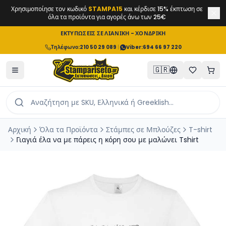
Χρησιμοποίησε τον κωδικό
STAMPA15
και κέρδισε 15% έκπτωση σε
όλα τα προϊόντα για αγορές άνω των 25€
ΕΚΤΥΠΩΣΕΙΣ ΣΕ ΛΙΑΝΙΚΗ - ΧΟΝΔΡΙΚΗ
Τηλέφωνο
:
210 50 29 089
|
Viber:
694 66 97 220
🇬🇷
Αρχική
Όλα τα Προϊόντα
Στάμπες σε Μπλούζες
T-shirt
Γιαγιά έλα να με πάρεις η κόρη σου με μαλώνει Tshirt