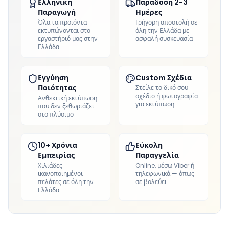
Ελληνική
Παράδοση 2-3
Παραγωγή
Ημέρες
Όλα τα προϊόντα
Γρήγορη αποστολή σε
εκτυπώνονται στο
όλη την Ελλάδα με
εργαστήριό μας στην
ασφαλή συσκευασία
Ελλάδα
Εγγύηση
Custom Σχέδια
Ποιότητας
Στείλε το δικό σου
σχέδιο ή φωτογραφία
Ανθεκτική εκτύπωση
για εκτύπωση
που δεν ξεθωριάζει
στο πλύσιμο
10+ Χρόνια
Εύκολη
Εμπειρίας
Παραγγελία
Χιλιάδες
Online, μέσω Viber ή
ικανοποιημένοι
τηλεφωνικά — όπως
πελάτες σε όλη την
σε βολεύει
Ελλάδα