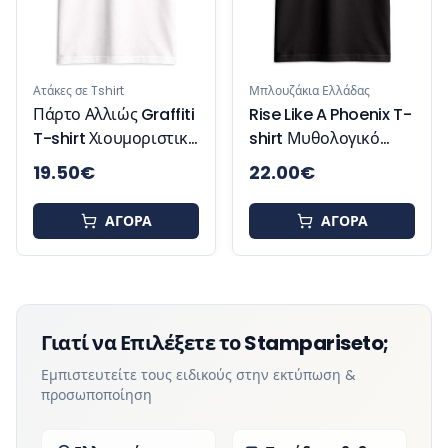
Ατάκες σε Tshirt
Μπλουζάκια Ελλάδας
Πάρτο Αλλιώς Graffiti
Rise Like A Phoenix T-
T-shirt Χιουμοριστικό
shirt Μυθολογικό
Μπλουζάκι
Μπλουζάκι
19.50
€
22.00
€
Έμπνευσης και
Δύναμης
ΑΓΟΡΑ
ΑΓΟΡΑ
Γιατί να Επιλέξετε το Stampariseto;
Εμπιστευτείτε τους ειδικούς στην εκτύπωση &
προσωποποίηση