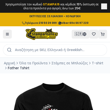
Χρησιμοποίησε τον κωδικό
STAMPA15
και κέρδισε 15% έκπτωση σε
όλα τα προϊόντα για αγορές άνω των 25€
ΕΚΤΥΠΩΣΕΙΣ ΣΕ ΛΙΑΝΙΚΗ - ΧΟΝΔΡΙΚΗ
Τηλέφωνο
:
210 50 29 089
|
Viber:
694 66 97 220
🇬🇷
Αρχική
Όλα τα Προϊόντα
Στάμπες σε Μπλούζες
T-shirt
Father Tshirt