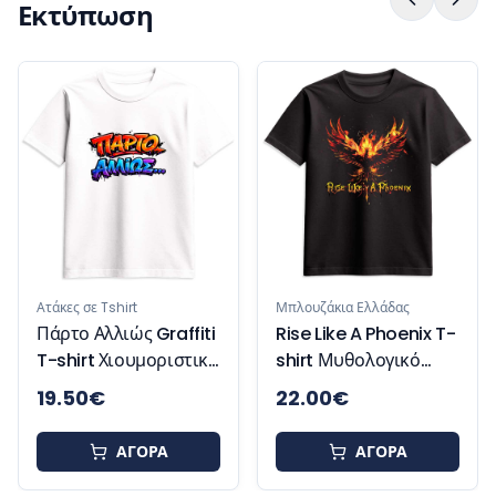
Εκτύπωση
Ατάκες
Resp
Γυναι
Χιού
κες σε Tshirt
Μπλουζάκια Ελλάδας
ρτο Αλλιώς Graffiti
Rise Like A Phoenix T-
shirt Χιουμοριστικό
shirt Μυθολογικό
λουζάκι
Μπλουζάκι
.50
€
22.00
€
18.
Έμπνευσης και
Δύναμης
ΑΓΟΡΑ
ΑΓΟΡΑ