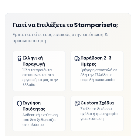
Γιατί να Επιλέξετε το Stampariseto;
Εμπιστευτείτε τους ειδικούς στην εκτύπωση &
προσωποποίηση
Ελληνική
Παράδοση 2-3
Παραγωγή
Ημέρες
Όλα τα προϊόντα
Γρήγορη αποστολή σε
εκτυπώνονται στο
όλη την Ελλάδα με
εργαστήριό μας στην
ασφαλή συσκευασία
Ελλάδα
Εγγύηση
Custom Σχέδια
Ποιότητας
Στείλε το δικό σου
σχέδιο ή φωτογραφία
Ανθεκτική εκτύπωση
για εκτύπωση
που δεν ξεθωριάζει
στο πλύσιμο