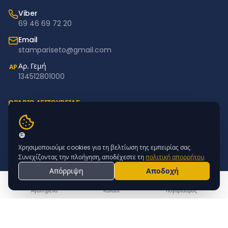
Viber
69 46 69 72 20
Email
stampariseto@gmail.com
Αρ. Γεμή
ΑΡ
134512801000
ΩΡΑΡΙΟ ΛΕΙΤΟΥΡΓΙΑΣ
Δευτέρα – Παρασκευή: 11:00–18:00
Σάββατο – Κυριακή: Κλειστά
🍪
Χρησιμοποιούμε cookies για τη βελτίωση της εμπειρίας σας.
NEWSLETTER
Συνεχίζοντας την πλοήγηση, αποδέχεστε τη
πολιτική απορρήτου
.
Απόρριψη
Αποδοχή
Εγγραφείτε για προσφορές & νέα προϊόντα
ΕΓΓΡΑΦΗ
Αγαπημένα
Καλάθι
Λογαριασμός