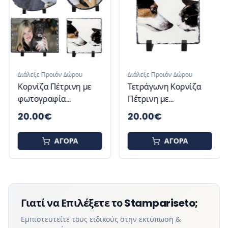
Διάλεξε Προιόν Δώρου
Διάλεξε Προιόν Δώρου
Κορνίζα Πέτρινη με
Τετράγωνη Κορνίζα
φωτογραφία
Πέτρινη με
κατοικίδιο
φωτογραφία σκύλο
20.00
€
20.00
€
γάτα
ΑΓΟΡΑ
ΑΓΟΡΑ
Γιατί να Επιλέξετε το Stampariseto;
Εμπιστευτείτε τους ειδικούς στην εκτύπωση &