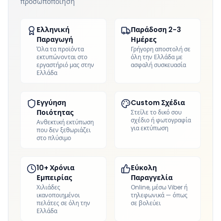
προσωποποίηση
Ελληνική
Παράδοση 2-3
Παραγωγή
Ημέρες
Όλα τα προϊόντα
Γρήγορη αποστολή σε
εκτυπώνονται στο
όλη την Ελλάδα με
εργαστήριό μας στην
ασφαλή συσκευασία
Ελλάδα
Εγγύηση
Custom Σχέδια
Ποιότητας
Στείλε το δικό σου
σχέδιο ή φωτογραφία
Ανθεκτική εκτύπωση
για εκτύπωση
που δεν ξεθωριάζει
στο πλύσιμο
10+ Χρόνια
Εύκολη
Εμπειρίας
Παραγγελία
Χιλιάδες
Online, μέσω Viber ή
ικανοποιημένοι
τηλεφωνικά — όπως
πελάτες σε όλη την
σε βολεύει
Ελλάδα