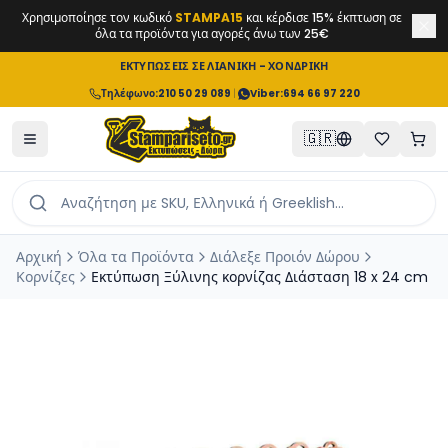
Χρησιμοποίησε τον κωδικό
STAMPA15
και κέρδισε 15% έκπτωση σε
όλα τα προϊόντα για αγορές άνω των 25€
ΕΚΤΥΠΩΣΕΙΣ ΣΕ ΛΙΑΝΙΚΗ - ΧΟΝΔΡΙΚΗ
Τηλέφωνο
:
210 50 29 089
|
Viber:
694 66 97 220
🇬🇷
Αρχική
Όλα τα Προϊόντα
Διάλεξε Προιόν Δώρου
Κορνίζες
Εκτύπωση Ξύλινης κορνίζας Διάσταση 18 x 24 cm