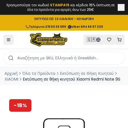
Χρησιμοποίησε τον κωδικό
STAMPA15
και κέρδισε 15% έκπτωση σε
όλα τα προϊόντα για αγορές άνω των 25€
ΕΚΤΥΠΩΣΕΙΣ ΣΕ ΛΙΑΝΙΚΗ - ΧΟΝΔΡΙΚΗ
Τηλέφωνο
:
210 50 29 089
|
Viber:
694 66 97 220
🇬🇷
Αρχική
Όλα τα Προϊόντα
Εκτύπωση σε Θήκη Κινητού
XIAOMI
Εκτύπωση σε θήκη κινητού Xiaomi Redmi Note 9S
-
18
%