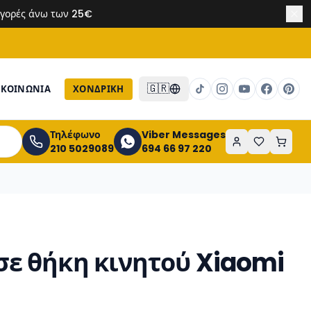
 αγορές άνω των 25€
🇬🇷
ΙΚΟΙΝΩΝΙΑ
ΧΟΝΔΡΙΚΉ
Τηλέφωνο
Viber Messages
210 5029089
694 66 97 220
ε θήκη κινητού Xiaomi