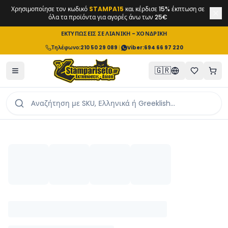
Χρησιμοποίησε τον κωδικό
STAMPA15
και κέρδισε 15% έκπτωση σε
όλα τα προϊόντα για αγορές άνω των 25€
ΕΚΤΥΠΩΣΕΙΣ ΣΕ ΛΙΑΝΙΚΗ - ΧΟΝΔΡΙΚΗ
Τηλέφωνο
:
210 50 29 089
|
Viber:
694 66 97 220
🇬🇷