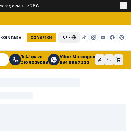
 αγορές άνω των 25€
🇬🇷
ΙΚΟΙΝΩΝΙΑ
ΧΟΝΔΡΙΚΉ
Τηλέφωνο
Viber Messages
210 5029089
694 66 97 220