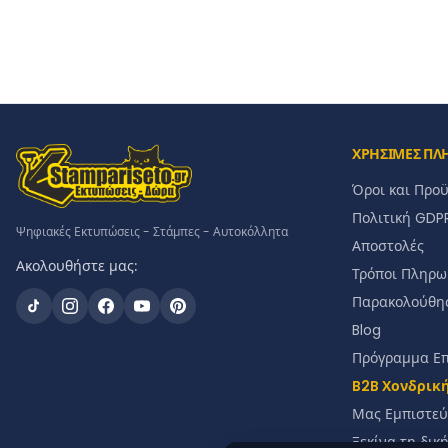
ΧΡΗΣΙΜΕΣ ΠΛ
Όροι και Προ
Πολιτική GDP
Ψηφιακές Εκτυπώσεις - Στάμπες - Αυτοκόλλητα
Αποστολές
Ακολουθήστε μας:
Τρόποι Πληρω
Παρακολούθη
Blog
Πρόγραμμα Ε
B2B Χονδρικ
Μας Εμπιστεύ
Ξεκίνα τη δικ