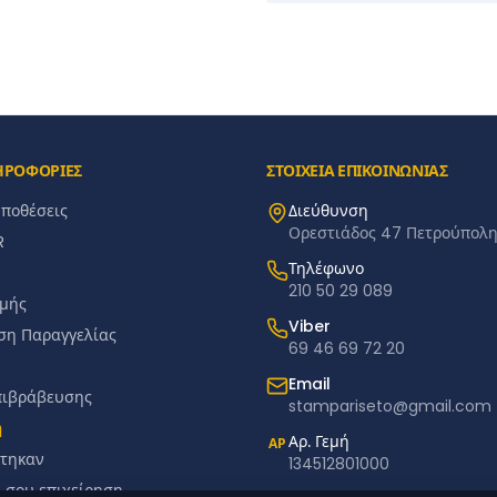
ΗΡΟΦΟΡΙΕΣ
ΣΤΟΙΧΕΙΑ ΕΠΙΚΟΙΝΩΝΙΑΣ
ϋποθέσεις
Διεύθυνση
Ορεστιάδος 47 Πετρούπολη 
R
Τηλέφωνο
210 50 29 089
μής
Viber
ση Παραγγελίας
69 46 69 72 20
Email
πιβράβευσης
stampariseto@gmail.com
ή
Αρ. Γεμή
ΑΡ
τηκαν
134512801000
ή σου επιχείρηση