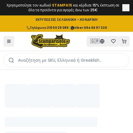
Χρησιμοποίησε τον κωδικό
STAMPA15
και κέρδισε 15% έκπτωση σε
όλα τα προϊόντα για αγορές άνω των 25€
ΕΚΤΥΠΩΣΕΙΣ ΣΕ ΛΙΑΝΙΚΗ - ΧΟΝΔΡΙΚΗ
Τηλέφωνο
:
210 50 29 089
|
Viber:
694 66 97 220
🇬🇷