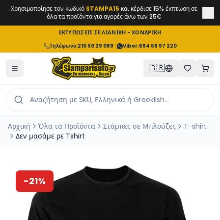
Χρησιμοποίησε τον κωδικό
STAMPA15
και κέρδισε 15% έκπτωση σε
όλα τα προϊόντα για αγορές άνω των 25€
ΕΚΤΥΠΩΣΕΙΣ ΣΕ ΛΙΑΝΙΚΗ - ΧΟΝΔΡΙΚΗ
Τηλέφωνο
:
210 50 29 089
|
Viber:
694 66 97 220
🇬🇷
Αρχική
Όλα τα Προϊόντα
Στάμπες σε Μπλούζες
T-shirt
Δεν μασάμε ρε Tshirt
-
21
%