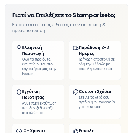
Γιατί να Επιλέξετε το Stampariseto;
Εμπιστευτείτε τους ειδικούς στην εκτύπωση &
προσωποποίηση
Ελληνική
Παράδοση 2-3
Παραγωγή
Ημέρες
Όλα τα προϊόντα
Γρήγορη αποστολή σε
εκτυπώνονται στο
όλη την Ελλάδα με
εργαστήριό μας στην
ασφαλή συσκευασία
Ελλάδα
Εγγύηση
Custom Σχέδια
Ποιότητας
Στείλε το δικό σου
σχέδιο ή φωτογραφία
Ανθεκτική εκτύπωση
για εκτύπωση
που δεν ξεθωριάζει
στο πλύσιμο
10+ Χρόνια
Εύκολη