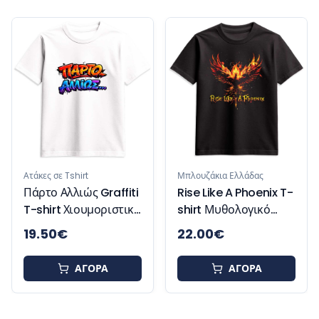
Ατάκ
Res
Γυν
Χιο
τάκες σε Tshirt
Μπλουζάκια Ελλάδας
άρτο Αλλιώς Graffiti
Rise Like A Phoenix T-
-shirt Χιουμοριστικό
shirt Μυθολογικό
Μπλουζάκι
Μπλουζάκι
19.50
€
22.00
€
18
Έμπνευσης και
Δύναμης
ΑΓΟΡΑ
ΑΓΟΡΑ