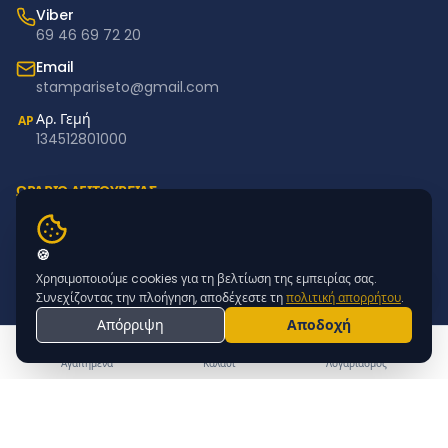
Viber
69 46 69 72 20
Email
stampariseto@gmail.com
Αρ. Γεμή
ΑΡ
134512801000
ΩΡΑΡΙΟ ΛΕΙΤΟΥΡΓΙΑΣ
Δευτέρα – Παρασκευή: 11:00–18:00
Σάββατο – Κυριακή: Κλειστά
🍪
Χρησιμοποιούμε cookies για τη βελτίωση της εμπειρίας σας.
NEWSLETTER
Συνεχίζοντας την πλοήγηση, αποδέχεστε τη
πολιτική απορρήτου
.
Απόρριψη
Αποδοχή
Εγγραφείτε για προσφορές & νέα προϊόντα
ΕΓΓΡΑΦΗ
Αγαπημένα
Καλάθι
Λογαριασμός