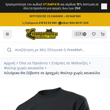
Χρησιμοποίησε τον κωδικό
STAMPA15
και κέρδισε 15% έκπτωση σε
όλα τα προϊόντα για αγορές άνω των 25€
ΕΚΤΥΠΩΣΕΙΣ ΣΕ ΛΙΑΝΙΚΗ - ΧΟΝΔΡΙΚΗ
Τηλέφωνο
:
210 50 29 089
|
Viber:
694 66 97 220
🇬🇷
Αρχική
Όλα τα Προϊόντα
Στάμπες σε Μπλούζες
Φούτερ χωρίς κουκούλα
Χιλιάρικο Θα Σέβεστε σε Δραχμές Φούτερ χωρίς κουκούλα