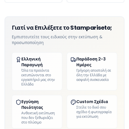
Γιατί να Επιλέξετε το Stampariseto;
Εμπιστευτείτε τους ειδικούς στην εκτύπωση &
προσωποποίηση
Ελληνική
Παράδοση 2-3
Παραγωγή
Ημέρες
Όλα τα προϊόντα
Γρήγορη αποστολή σε
εκτυπώνονται στο
όλη την Ελλάδα με
εργαστήριό μας στην
ασφαλή συσκευασία
Ελλάδα
Εγγύηση
Custom Σχέδια
Ποιότητας
Στείλε το δικό σου
σχέδιο ή φωτογραφία
Ανθεκτική εκτύπωση
για εκτύπωση
που δεν ξεθωριάζει
στο πλύσιμο