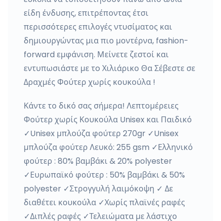
είδη ένδυσης, επιτρέποντας έτσι
περισσότερες επιλογές ντυσίματος και
δημιουργώντας μια πιο μοντέρνα, fashion-
forward εμφάνιση. Μείνετε ζεστοί και
εντυπωσιάστε με τo Χιλιάρικο Θα Σέβεστε σε
Δραχμές Φούτερ χωρίς κουκούλα !
Κάντε το δικό σας σήμερα! Λεπτομέρειες
Φούτερ χωρίς Κουκούλα Unisex και Παιδικό
✓Unisex μπλούζα φούτερ 270gr ✓Unisex
μπλούζα φούτερ Λευκό: 255 gsm ✓Ελληνικό
φούτερ : 80% βαμβάκι & 20% polyester
✓Ευρωπαϊκό φούτερ : 50% βαμβάκι & 50%
polyester ✓Στρογγυλή λαιμόκοψη ✓ Δε
διαθέτει κουκούλα ✓Χωρίς πλαϊνές ραφές
✓Διπλές ραφές ✓Τελειώματα με λάστιχο