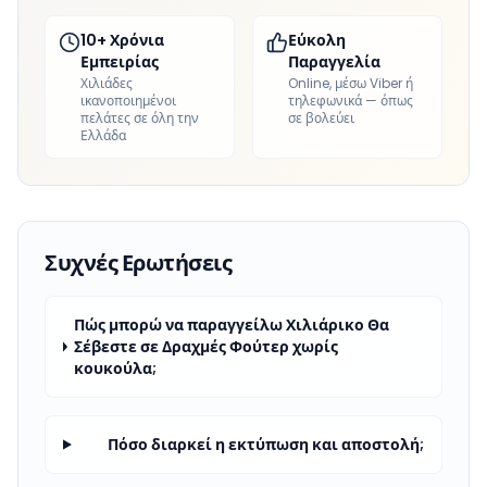
10+ Χρόνια
Εύκολη
Εμπειρίας
Παραγγελία
Χιλιάδες
Online, μέσω Viber ή
ικανοποιημένοι
τηλεφωνικά — όπως
πελάτες σε όλη την
σε βολεύει
Ελλάδα
Συχνές Ερωτήσεις
Πώς μπορώ να παραγγείλω Χιλιάρικο Θα
Σέβεστε σε Δραχμές Φούτερ χωρίς
κουκούλα;
Πόσο διαρκεί η εκτύπωση και αποστολή;