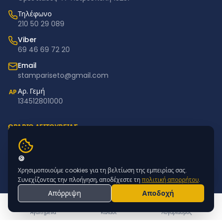
Τηλέφωνο
210 50 29 089
Viber
69 46 69 72 20
Email
stampariseto@gmail.com
Αρ. Γεμή
ΑΡ
134512801000
ΩΡΑΡΙΟ ΛΕΙΤΟΥΡΓΙΑΣ
Δευτέρα – Παρασκευή: 11:00–18:00
Σάββατο – Κυριακή: Κλειστά
🍪
Χρησιμοποιούμε cookies για τη βελτίωση της εμπειρίας σας.
NEWSLETTER
Συνεχίζοντας την πλοήγηση, αποδέχεστε τη
πολιτική απορρήτου
.
Απόρριψη
Αποδοχή
Εγγραφείτε για προσφορές & νέα προϊόντα
ΕΓΓΡΑΦΗ
Αγαπημένα
Καλάθι
Λογαριασμός