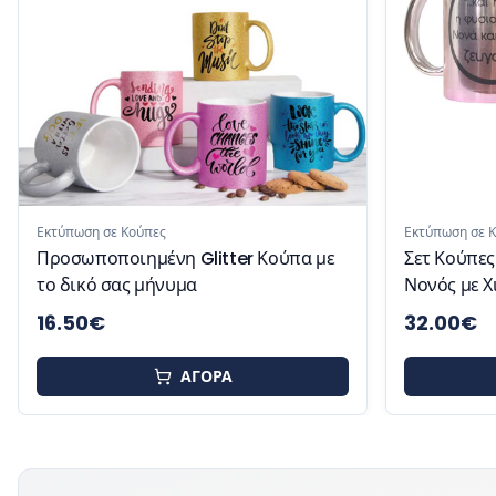
Εκτύπωση σε Κούπες
Εκτύπωση σε 
Σετ Κούπες Καθρέφτης Νονάς –
Κούπα Fun
Νονός με Χιουμοριστική Εκτύπωση
Δώρο για Βάπτιση
32.00
€
16.50
€
20
ΑΓΟΡΑ