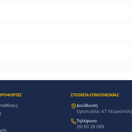
ΗΡΟΦΟΡΙΕΣ
ΣΤΟΙΧΕΙΑ ΕΠΙΚΟΙΝΩΝΙΑΣ
ϋποθέσεις
Διεύθυνση
Ορεστιάδος 47 Πετρούπολη 
R
Τηλέφωνο
210 50 29 089
μής