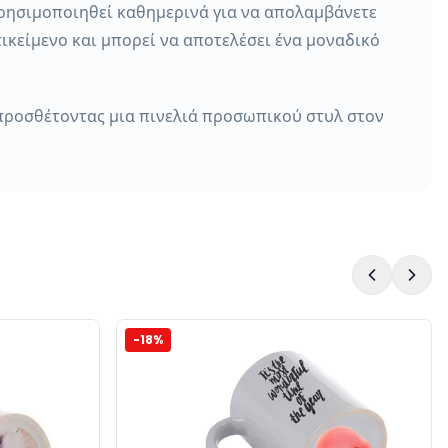
 χρησιμοποιηθεί καθημερινά για να απολαμβάνετε
τικείμενο και μπορεί να αποτελέσει ένα μοναδικό
, προσθέτοντας μια πινελιά προσωπικού στυλ στον
-
38
%
Διάλεξε Κούπα
X trail Nissan Κούπα