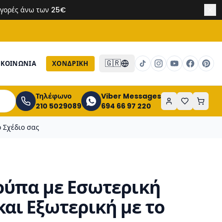
 αγορές άνω των 25€
🇬🇷
ΙΚΟΙΝΩΝΙΑ
ΧΟΝΔΡΙΚΉ
Τηλέφωνο
Viber Messages
210 5029089
694 66 97 220
 Σχέδιο σας
ούπα με Εσωτερική
αι Εξωτερική με το