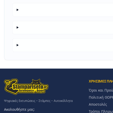
ΧΡΗΣΙΜΕΣ ΠΛ
Όροι και Προ
Πολιτική GDP
Ψηφιακές Εκτυπώσεις - Στάμπες - Αυτοκόλλητα
Αποστολές
Ακολουθήστε μας:
Τρόποι Πληρω