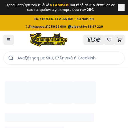
Χρησιμοποίησε τον κωδικό
STAMPA15
και κέρδισε 15% έκπτωση σε
όλα τα προϊόντα για αγορές άνω των 25€
ΕΚΤΥΠΩΣΕΙΣ ΣΕ ΛΙΑΝΙΚΗ - ΧΟΝΔΡΙΚΗ
Τηλέφωνο
:
210 50 29 089
|
Viber:
694 66 97 220
🇬🇷