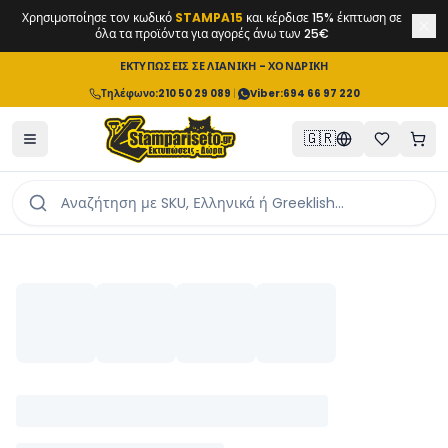
Χρησιμοποίησε τον κωδικό
STAMPA15
και κέρδισε 15% έκπτωση σε
όλα τα προϊόντα για αγορές άνω των 25€
ΕΚΤΥΠΩΣΕΙΣ ΣΕ ΛΙΑΝΙΚΗ - ΧΟΝΔΡΙΚΗ
Τηλέφωνο
:
210 50 29 089
|
Viber:
694 66 97 220
🇬🇷